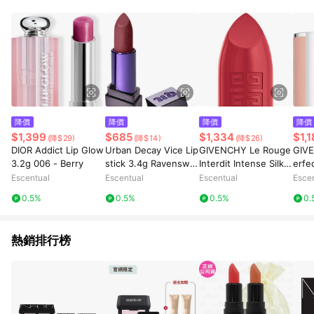
降價
降價
降價
降價
$1,399
$685
$1,334
$1,
(降$29)
(降$14)
(降$26)
DIOR Addict Lip Glow
Urban Decay Vice Lip
GIVENCHY Le Rouge
GIVE
3.2g 006 - Berry
stick 3.4g Ravenswo
Interdit Intense Silk
erfe
od (C)
3.4g 227 - Rouge Inf
ooth
Escentual
Escentual
Escentual
Esce
use
0.5%
0.5%
0.5%
0.
熱銷排行榜