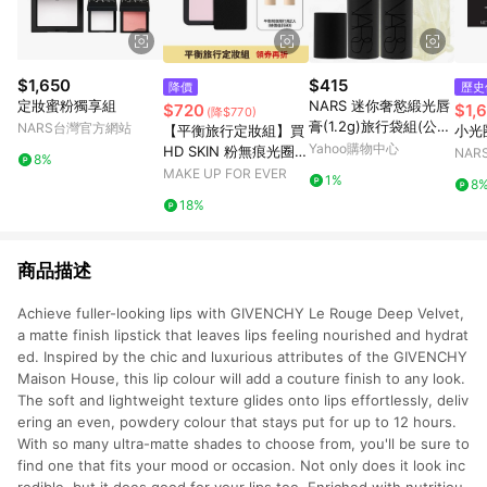
$1,650
$415
降價
歷史
定妝蜜粉獨享組
NARS 迷你奢慾緞光唇
$720
$1,
(降$770)
膏(1.2g)旅行袋組(公司
NARS台灣官方網站
【平衡旅行定妝組】買
小光
貨)
Yahoo購物中心
HD SKIN 粉無痕光圈蜜
NA
8%
粉餅4.5g 贈 HD SKIN
MAKE UP FOR EVER
1%
8
粉無痕平衡肌底粉底液
18%
隨行瓶5ml兩入 - MAK
E UP FOR EVER
商品描述
Achieve fuller-looking lips with GIVENCHY Le Rouge Deep Velvet,
a matte finish lipstick that leaves lips feeling nourished and hydrat
ed. Inspired by the chic and luxurious attributes of the GIVENCHY
Maison House, this lip colour will add a couture finish to any look.
The soft and lightweight texture glides onto lips effortlessly, deliv
ering an even, powdery colour that stays put for up to 12 hours.
With so many ultra-matte shades to choose from, you'll be sure to
find one that fits your mood or occasion. Not only does it look inc