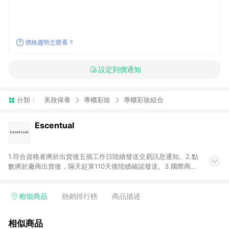
價格趨勢怎麼看？
設定到價通知
分類：
美妝保養
專櫃彩妝
專櫃彩妝組合
Escentual
1.符合資格者將於出貨後五個工作日陸續發送交易訊息通知。2.點
數將於廠商出貨後，隔天起算110天後陸續確認發送。3.國際商家
之商品金額及回饋點數依據將以商品未稅價格為準。4.國際商家
之商品金額可能受匯率影響而有微幅差異。5.禮品卡支付以及使
用未授權優惠碼不符合贈點資格。6. 點數發送依據及返點上限將
相似商品
熱銷排行榜
商品描述
以「訂單總金額」計算（不含運費及稅額）7.若於商家App下單，
不符合LINE購物導購資格。8.禮品卡支付以及使用未授權優惠碼
相似商品
不符合贈點資格。