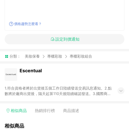
價格趨勢怎麼看？
設定到價通知
分類：
美妝保養
專櫃彩妝
專櫃彩妝組合
Escentual
1.符合資格者將於出貨後五個工作日陸續發送交易訊息通知。2.點
數將於廠商出貨後，隔天起算110天後陸續確認發送。3.國際商家
之商品金額及回饋點數依據將以商品未稅價格為準。4.國際商家
之商品金額可能受匯率影響而有微幅差異。5.禮品卡支付以及使
用未授權優惠碼不符合贈點資格。6. 點數發送依據及返點上限將
相似商品
熱銷排行榜
商品描述
以「訂單總金額」計算（不含運費及稅額）7.若於商家App下單，
不符合LINE購物導購資格。8.禮品卡支付以及使用未授權優惠碼
相似商品
不符合贈點資格。