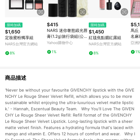
$415
$5,
限時加碼
限時加碼
NARS 迷你奢慾緞光唇
馬丘 
$1,650
$1,450
膏(1.2g)旅行袋組(公司
名麻
定妝蜜粉獨享組
紅毯焦點腮紅露組
貨)
Yahoo購物中心
亞洲
NARS台灣官方網站
NARS台灣官方網站
Pinko
1%
1
8%
8%
商品描述
'Never be without your favourite GIVENCHY lipstick with the GIVE
NCHY Le Rouge Sheer Velvet Refill, which allows you to be more
sustainable whilst enjoying the ultra-luxurious velvet matte lipstic
k.' - Hannah, Escentual Beauty Team. Why You'll Love The GIVEN
CHY Le Rouge Sheer Velvet Refill: Refill format of the GIVENCHY
Le Rouge Sheer Velvet Lipstick. Long-lasting lipstick with a sheer
matte velvet finish. Features a hydrating formula that's laced with
mango and vitamin E. Offers 12 hours of comfort and wear. Why I