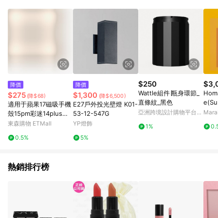
$250
$3,
降價
降價
Wattle組件∣瓶身環節_
Homa
$275
$1,300
(降$68)
(降$6,500)
直條紋_黑色
e(Su
適用于蘋果17磁吸手機
E27戶外投光壁燈 K01-
f A
亞洲跨境設計購物平台
Mar
殼15pm彩迷14plus雙
53-12-547G
尺寸
Pinkoi
層p硅膠iphone16pro
東森購物 ETMall
YP燈飾
1%
0.
max軍旅保護套戰術防
0.5%
5%
摔高級耐用磨軍事風m
agsafe
熱銷排行榜