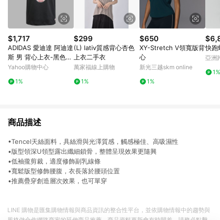
$1,717
$299
$650
$6,
ADIDAS 愛迪達 阿迪達
(L) lativ質感背心杏色
XY-Stretch V領寬版背
快跑
斯 男 背心上衣-黑色
上衣二手衣
心
亞洲
系-EXT Q12 VARSITY-
Pinko
Yahoo購物中心
萬家福線上購物
新光三越skm online
1
JP1003
1%
1%
1%
商品描述
•Tencel天絲面料，具絲滑與光澤質感，觸感極佳、高吸濕性
•版型領深U領型露出纖細鎖骨，整體呈現效果更隨興
•低袖攏剪裁，適度修飾副乳線條
•寬鬆版型修飾腰腹，衣長落於腰頭位置
•推薦疊穿創造層次效果，也可單穿
LINE 購物是匯集購物情報與商品資訊的整合性平台，並依購物情報中的趨勢與
風格做合作網路商家的延伸商品推薦，商品資料更新會有時間差，請務必點擊