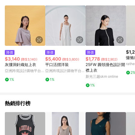
$1,
降價
降價
降價
慵懶
$3,140
$5,400
$1,778
(降$3,140)
(降$3,600)
(降$2,902)
rat
灰摟洞針織短上衣
平口活摺洋裝
25FW 圓領撞色設計開
襟上衣
亞洲跨境設計購物平台
亞洲跨境設計購物平台
2
Pinkoi
Pinkoi
新光三越skm online
1%
1%
1%
熱銷排行榜