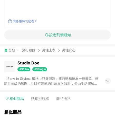
價格趨勢怎麼看？
設定到價通知
分類：
流行服飾
男性上衣
男性背心
Studio Doe
「Flow in Styles. ⾵格，與⾝同流」將時髦精煉為⼀種簡單、輕
鬆且⾼級的氛圍，品牌打造簡約且高級的設計，並由生活體驗融
合轉化為細節質感與穿著形式，穿梭在各種風格和日常時刻，期
望透過⾃⾝對時尚與⾵格的影響⼒啟發當代人，讓彼此產⽣共
鳴。
相似商品
熱銷排行榜
商品描述
相似商品