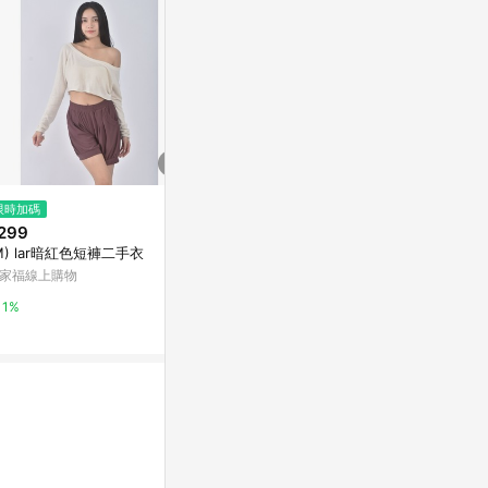
限時加碼
降價
歷史低價
299
$2,460
$637
(降$3,690)
(降$91)
M) lar暗紅色短褲二手衣
女 ELEY KISHIMOTO FLASH聯
YoungGirl
名短褲
腰A字顯瘦漸
家福線上購物
褲熱褲
新光三越skm online
東森購物 ETMa
1%
1%
0.5%