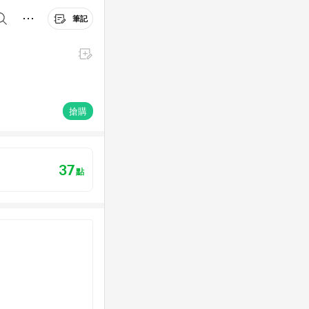
筆記
搶購
37
點