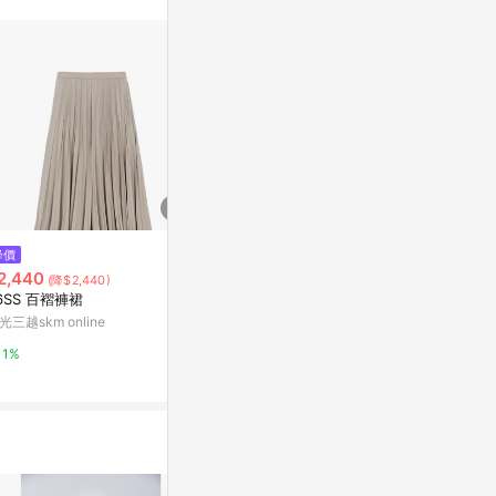
$799
$2,599
降價
[巴黎精品] 半身裙長裙-漸層百褶
Adidas 愛迪達 
2,440
(降$2,440)
裙高腰A字女裙子3色a1fq141
62 女 長裙 
6SS 百褶褲裙
穿搭單品
Yahoo購物中心
Yahoo購物中
光三越skm online
1%
1%
1%