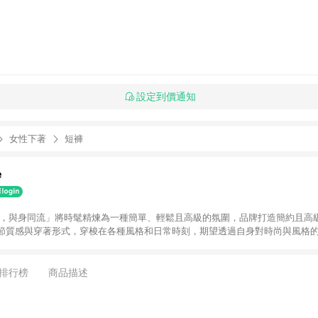
設定到價通知
女性下著
短褲
e
les. ⾵格，與⾝同流」將時髦精煉為⼀種簡單、輕鬆且⾼級的氛圍，品牌打造簡約且
節質感與穿著形式，穿梭在各種風格和日常時刻，期望透過⾃⾝對時尚與⾵格
排行榜
商品描述