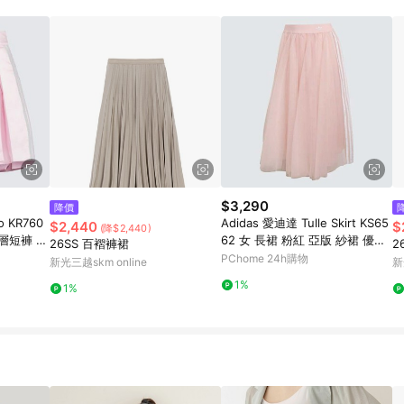
$3,290
降價
o KR760
Adidas 愛迪達 Tulle Skirt KS65
$2,440
$
(降$2,440)
內層短褲 短
62 女 長裙 粉紅 亞版 紗裙 優雅
26SS 百褶褲裙
2
穿搭單品
PChome 24h購物
新光三越skm online
新
1%
1%