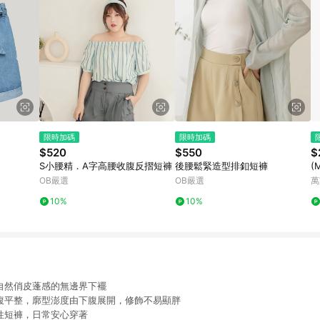
限時加碼
限時加碼
$520
$550
$
S小腰精．A字高腰收腹反摺短褲
後腰鬆緊造型排釦短褲
(
OB嚴選
OB嚴選
萬
10%
10%
現自然俏皮蓬感的無邊界下襬
上腹平整，廓型澎度由下腹展開，修飾不易顯胖
彈性短褲，日常安心穿著