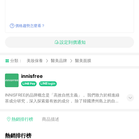
價格趨勢怎麼看？
設定到價通知
分類：
美妝保養
醫美品牌
醫美面膜
innisfree
INNISFREE的品牌概念是「高效自然主義」， 我們致力於精進綠
茶成分研究，深入探索最有效的成分， 除了韓國濟州島上的自然
原料外， 也添加更多高效成分如A醇、維他命C、神經醯胺等，
不斷升級產品配方提供給我們的愛用者。 以更加多元、自由、充
滿活力形象的「自由之島」， 開啟全新肌膚保養的可能性，致力
熱銷排行榜
商品描述
打造出肌膚健康之美！
熱銷排行榜