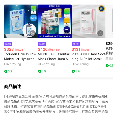
$29
降價
降價
降價
我的
$328
$426
$131
(降$261)
(降$458)
(降$66)
胺補
Torriden Dive In Low
MEDIHEAL Essential
PHYSIOGEL Red Soot
寶雅
Molecular Hyaluronic
Mask Sheet 10ea Set
hing AI Relief Mask S
Acid Mask Sheet 5+1
(+1ea) (OY-Exclusiv
heet 1 Sheet
Olive Young
Olive Young
Olive Young
0.
ea
e)
3%
3%
3%
商品描述
[神經醯胺高效活性面膜]富含有神經醯胺的乳霜配方，使肌膚恢復保濕柔
嫩的低敏面膜[艾地苯高效活性面膜]富含艾地苯和腺苷的精華配方，高效
修護肌膚、打造緊實有彈性的低敏面膜[維他命C高效活性面膜]富含維生
素C衍生物和菸鹼胺的高效安瓶配方，改善暗沉無光，打造白皙透亮的低