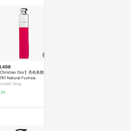
1,498
$1,337
降價
Christian Dior】亮色美唇液 -
【克蘭詩 (嬌
$2,786
(降$244)
761 Natural Fuchsia
- # 54 Iconi
Narciso Rodriguez Narciso Ro
utorABC Shop
TutorABC Sho
driguez For Her Musc Nude E
au De Parfume Spray 30ml/1o
草莓網
2%
2%
z-香水
1%