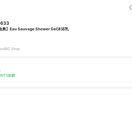
,633
奧】Eau Sauvage Shower Gel沐浴乳
torABC Shop
%
OINTS點數