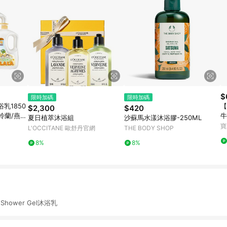
$
限時加碼
限時加碼
乳1850
【
$2,300
$420
/鈴蘭/燕麥
牛
夏日植萃沐浴組
沙蘇馬水漾沐浴膠-250ML
寶
L'OCCITANE 歐舒丹官網
THE BODY SHOP
8%
8%
 Shower Gel沐浴乳