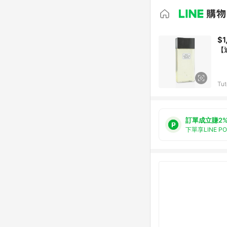
$1
【迪
Tu
訂單成立賺2
下單享LINE P