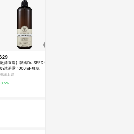
629
降價
降價
廠商直送】韓國Dr. SEED 蜂蜜
$279
$199
(降$111)
(降$80)
奶沐浴露 1000ml-玫瑰
Naturaverde自然之綠-蜘蛛人燕
On The B
雅線上買
麥植萃保濕沐浴露-500ML
萬家福線上購
屈臣氏Watsons
0.5%
15%
3%