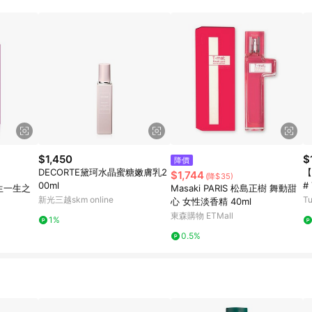
$1,450
$
降價
DECORTE黛珂水晶蜜糖嫩膚乳2
【
$1,744
(降$35)
00ml
# 
一生一生之
Masaki PARIS 松島正樹 舞動甜
新光三越skm online
T
心 女性淡香精 40ml
東森購物 ETMall
1%
0.5%