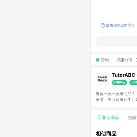
價格趨勢怎麼看？
分類：
美妝保養
TutorABC
還再一頁一頁逛商品？ TutorABC 斥資 3 億美元打造的直播購物商城，現在新會員下單享 LINEPOINTS 回饋 5% 3C
家電、美妝保養到生活好物、各
Shop是全台唯一有
主播面對面聊天 逛商
相似商品
熱銷
相似商品