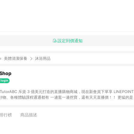
設定到價通知
美體清潔保養
沐浴用品
 Shop
種體驗課程通通都有 一邊逛一邊挖寶，還有天天直播價！！ 更猛的是，TutorABC
『直播連線』功能的購物平台 一鍵就能跟主播視訊連麥，有好奇的商品直接開口
城就像追直播一樣，開心到停不下來！
排行榜
商品描述