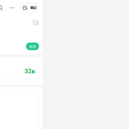
筆記
搶購
32
點