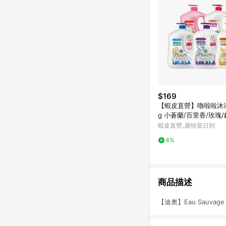
$169
【蝦皮直營】嚕啦啦沐浴
g 小蒼蘭/百里香/玫瑰
保濕 香氛
蝦皮直營_最快當日到
4%
商品描述
【迪奧】Eau Sauvage