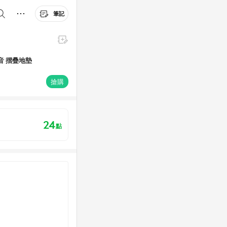
筆記
音 摺疊地墊
搶購
24
點