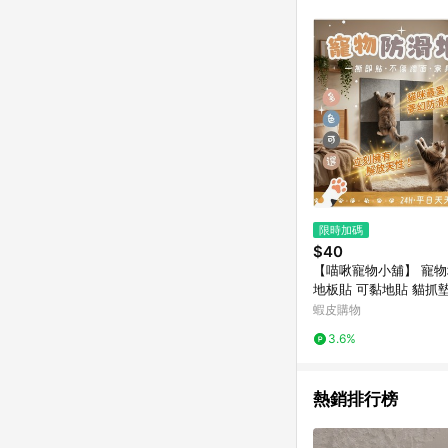
計算 9. 用戶需於同一
成不同筆訂單編號發送通知
購跳轉紀錄與蝦皮的會
首筆訂單會被蝦皮認列為
進行導購，將可能導致
LINE POINTS
則者。 15. 若有贈
饋。需檢附蝦皮訂單完成
合回饋資格」，則不受理此案件。 [注意事項] 1.如導購途中用戶由網頁版(電腦版
中斷而無法進行 LINE POINTS 回饋 2.若購買過程中關閉蝦皮APP，則
行LINE POINTS 回饋。 / 3.如用戶先前往蝦皮商城將商品加入購物車，後續透過LINE購物前往至蝦皮商
清，此方案將不列入 LI
限時加碼
條款與法律追訴之權利 
$40
系統盼為最終判定標準
【喵啾寵物小舖】 寵物
地板貼 可黏地貼 貓抓墊壁貼 貓
爬墊 傢具保護墊 牆壁
蝦皮購物
上牆貓抓板 家具救星
3.6%
熱銷排行榜