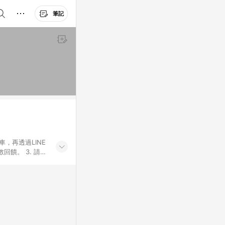
筆記
車，再透過LINE
饋。 3. 請避
券及繳費服務類
id手機、汽機車、
5. 蝦皮直營_餐券
enQ 明基 健康
將依照蝦皮提供扣
筆返點上限進行
或付款方式，將拆分