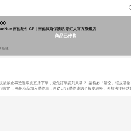
200
NueNue 吉他配件 GP｜吉他貝斯保護貼 彩虹人官方旗艦店
商品已停售
皮商城
入蝦皮後禁止再透過蝦皮直播下單，避免訂單認列異常 2. 請務必「清空」蝦皮購物
購買 ；先把商品加入購物車，再從LINE購物連結至蝦皮結帳，將無法獲得點數回
易後，想下第二張訂單，請重新從LINE購物連結至蝦皮商店進行購買 4. 票
數、黃金、遊戲主機(Switch、PS、Xbox)、APPLE品牌系列商品、Andro
器材：回饋０％ 詳細不回饋商品請見此公告 https://reurl.cc/Gazvnp 
Z、Finetech釩泰醫用口罩、CHENYU辰昱立體醫療口罩、HAOFA立體口罩、B
蝦皮商城之訂單適用於部分點數紅包，規範請依該紅包頁說明為主。 7. 點數回饋
之最終金額進行計算。 8. 同一商品品項(即便不同尺寸規格)，皆會計入同一
瀏覽器進行交易（若自動跳轉 APP，請在 APP交易）。 10. 若使用不同物流