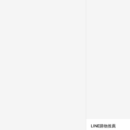
成不同筆訂單編號發送通知
購跳轉紀錄與蝦皮的會
首筆訂單會被蝦皮認列為
進行導購，將可能導致
LINE POINTS
則者。 15. 若有贈
饋。需檢附蝦皮訂單完成
合回饋資格」，則不受理此案件。 [注意事項] 1.如導購途中用戶由網頁版(電腦版
中斷而無法進行 LINE POINTS 回饋 2.若購買過程中關閉蝦皮APP，則
行LINE POINTS 回饋。 / 3.如用戶先前往蝦皮商城將商品加入購物車，後續透過LINE購物前往至蝦皮商
清，此方案將不列入 LI
條款與法律追訴之權利 
系統盼為最終判定標準
LINE購物推薦