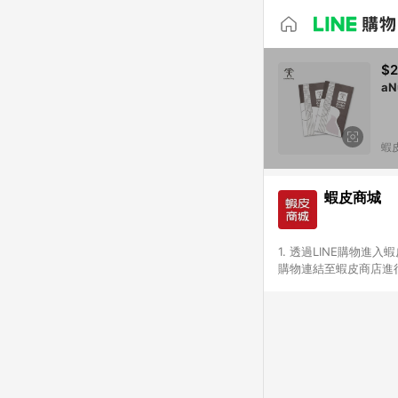
$
a
蝦
蝦皮商城
1. 透過LINE購物進
購物連結至蝦皮商店進行
免連續下單，若您完成交
別、捐贈/服務類、遊戲點
一歲以下嬰兒配方奶粉、醫療
&禮券館、康菲COMFI
生活不予回饋。 6. 
除折價券、運費與蝦幣後
計算 9. 用戶需於同一