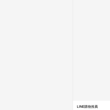
成不同筆訂單編號發送通知
購跳轉紀錄與蝦皮的會
首筆訂單會被蝦皮認列為
進行導購，將可能導致
LINE POINTS
則者。 15. 若有贈
饋。需檢附蝦皮訂單完成
合回饋資格」，則不受理此案件。 [注意事項] 1.如導購途中用戶由網頁版(電腦版
中斷而無法進行 LINE POINTS 回饋 2.若購買過程中關閉蝦皮APP，則
行LINE POINTS 回饋。 / 3.如用戶先前往蝦皮商城將商品加入購物車，後續透過LINE購物前往至蝦皮商
清，此方案將不列入 LI
條款與法律追訴之權利 
系統盼為最終判定標準
LINE購物推薦