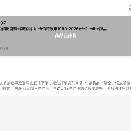
497
動的樹都轉到我的背面: 伍佰詩歌集1990-2026/伍佰 eslite誠品
商品已停售
皮商城
入蝦皮後禁止再透過蝦皮直播下單，避免訂單認列異常 2. 請務必「清空」蝦皮購物
購買 ；先把商品加入購物車，再從LINE購物連結至蝦皮結帳，將無法獲得點數回
易後，想下第二張訂單，請重新從LINE購物連結至蝦皮商店進行購買 4. 票
數、黃金、遊戲主機(Switch、PS、Xbox)、APPLE品牌系列商品、Andro
器材：回饋０％ 詳細不回饋商品請見此公告 https://reurl.cc/Gazvnp 
Z、Finetech釩泰醫用口罩、CHENYU辰昱立體醫療口罩、HAOFA立體口罩、B
蝦皮商城之訂單適用於部分點數紅包，規範請依該紅包頁說明為主。 7. 點數回饋
之最終金額進行計算。 8. 同一商品品項(即便不同尺寸規格)，皆會計入同一
瀏覽器進行交易（若自動跳轉 APP，請在 APP交易）。 10. 若使用不同物流