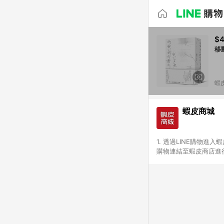
$
移
蝦
蝦皮商城
1. 透過LINE購物進
購物連結至蝦皮商店進行
免連續下單，若您完成交
別、捐贈/服務類、遊戲點
一歲以下嬰兒配方奶粉、醫療
&禮券館、康菲COMFI
生活不予回饋。 6. 
除折價券、運費與蝦幣後
計算 9. 用戶需於同一