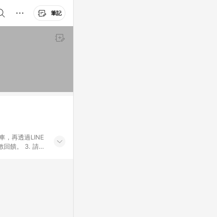
筆記
車，再透過LINE
饋。 3. 請避
券及繳費服務類
id手機、汽機車、
5. 蝦皮直營_餐券
enQ 明基 健康
將依照蝦皮提供扣
筆返點上限進行
或付款方式，將拆分