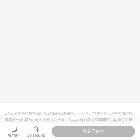
皮直營_餐券&禮券館、康菲COMFIZ、Finetech釩泰醫用口罩、
CHENYU辰昱立體醫療口罩、HAOFA立體口罩、BenQ 明基 健
康生活不予回饋。 6. 蝦皮商城之訂單適用於部分點數紅包，規範
請依該紅包頁說明為主。 7. 點數回饋將依照蝦皮提供扣除折價
券、運費與蝦幣後之最終金額進行計算。 8. 同一商品品項(即便
不同尺寸規格)，皆會計入同一筆返點上限進行計算 9. 用戶需於
同一瀏覽器進行交易（若自動跳轉 APP，請在 APP交易）。 10.
若使用不同物流或付款方式，將拆分成不同筆訂單編號發送通
知。 11. 若使用折價券折抵，可能會有攤提折抵導致訂單金額些微
落差 12. 蝦皮會將LINE的導購跳轉紀錄與蝦皮的會員ID進行綁
定，若後續七天內未透過其他媒體來源導入蝦皮官網，則七天內
於該蝦皮帳號下訂的首筆訂單會被蝦皮認列為該LINE用戶導購跳
轉時所成立之訂單。 13. 若同一用戶使用一個以上蝦皮帳號透過
LINE購物進行導購，將可能導致無法收到導購通知，亦可能無法
收到點數，再請留意。 14. 請注意以下行為將可能導致無法取得
LINE POINTS 點數回饋資格：使用非指定之途徑及方式完成交
易，或經由蝦皮系統判斷點擊路徑不符合回饋資格或規則者。 15.
若有贈點爭議，請務必於訂單日期+60天以內進行洽詢確認；超
過60天(含)以上進行申訴，恕無法贈點回饋。需檢附蝦皮訂單完
LINE 購物是匯集購物情報與商品資訊的整合性平台，並依購物情報中的趨勢與
成、LINE購物訂單記錄，如於LINE購物訂單紀錄已呈現：「非本
風格做合作網路商家的延伸商品推薦，商品資料更新會有時間差，請務必點擊
次前往蝦皮商店之品項，不符合回饋資格」，則不受理此案件。
商品至各合作網路商家，確認現售價與購物條件，一切資訊以合作廠商網頁為
[注意事項] 1.如導購途中用戶由網頁版(電腦版/手機版網頁)切換
商品已停售
準。
為 App 會造成追蹤中斷而無法進行 LINE POINTS 回饋 2.若購買
加入筆記
設定到價通知
過程中關閉蝦皮APP，則需重新透過LINE購物前往蝦皮商城，否