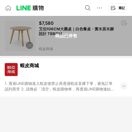
筆記
$7,580
艾伯106CM大圓桌｜白色餐桌・實木原木腳
設計 TBB014
商品已停售
蝦皮商城
蝦皮商城
1. 透過LINE購物進入蝦皮後禁止再透過蝦皮直播下單，避免訂單
認列異常 2. 請務必「清空」蝦皮購物車，再透過LINE購物連結至
蝦皮商店進行購買 ；先把商品加入購物車，再從LINE購物連結至
蝦皮結帳，將無法獲得點數回饋。 3. 請避免連續下單，若您完成
交易後，想下第二張訂單，請重新從LINE購物連結至蝦皮商店進
行購買 4. 票券及繳費服務類別、捐贈/服務類、遊戲點數、黃
金、遊戲主機(Switch、PS、Xbox)、APPLE品牌系列商品、
Android手機、汽機車、一歲以下嬰兒配方奶粉、醫療器材：回饋
０％ 詳細不回饋商品請見此公告 https://reurl.cc/Gazvnp 5. 蝦