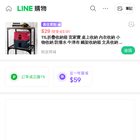
筆記
$29
(雙重省$59)
11L折疊收納箱 宜家寶 桌上收納 內衣收納 小
物收納 防潑水 牛津布 鐵架收納箱 文具收納 玩
具箱【I011】
搶購
蝦皮商城
近一年最省
訂單成立賺1%
$59