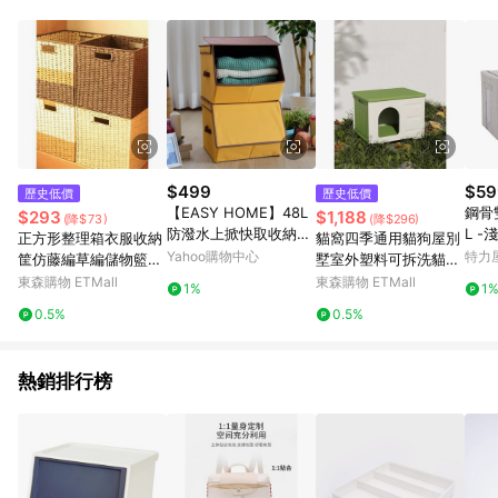
０％ 詳細不回饋商品請見此公告 https://reurl.cc/Gazvnp 5. 蝦
皮直營_餐券&禮券館、康菲COMFIZ、Finetech釩泰醫用口罩、
CHENYU辰昱立體醫療口罩、HAOFA立體口罩、BenQ 明基 健
康生活不予回饋。 6. 蝦皮商城之訂單適用於部分點數紅包，規範
請依該紅包頁說明為主。 7. 點數回饋將依照蝦皮提供扣除折價
券、運費與蝦幣後之最終金額進行計算。 8. 同一商品品項(即便
不同尺寸規格)，皆會計入同一筆返點上限進行計算 9. 用戶需於
同一瀏覽器進行交易（若自動跳轉 APP，請在 APP交易）。 10.
若使用不同物流或付款方式，將拆分成不同筆訂單編號發送通
$499
$59
歷史低價
歷史低價
知。 11. 若使用折價券折抵，可能會有攤提折抵導致訂單金額些微
【EASY HOME】48L
鋼骨
$293
$1,188
(降$73)
(降$296)
落差 12. 蝦皮會將LINE的導購跳轉紀錄與蝦皮的會員ID進行綁
防潑水上掀快取收納箱
L -
正方形整理箱衣服收納
貓窩四季通用貓狗屋別
定，若後續七天內未透過其他媒體來源導入蝦皮官網，則七天內
~芥末黃 (一入)
Yahoo購物中心
特力
筐仿藤編草編儲物籃雜
墅室外塑料可拆洗貓咪
於該蝦皮帳號下訂的首筆訂單會被蝦皮認列為該LINE用戶導購跳
物幼兒園格子框抽屜式
房子夏季流浪貓戶外窩
東森購物 ETMall
東森購物 ETMall
轉時所成立之訂單。 13. 若同一用戶使用一個以上蝦皮帳號透過
1%
1
LINE購物進行導購，將可能導致無法收到導購通知，亦可能無法
0.5%
0.5%
收到點數，再請留意。 14. 請注意以下行為將可能導致無法取得
LINE POINTS 點數回饋資格：使用非指定之途徑及方式完成交
易，或經由蝦皮系統判斷點擊路徑不符合回饋資格或規則者。 15.
熱銷排行榜
若有贈點爭議，請務必於訂單日期+60天以內進行洽詢確認；超
過60天(含)以上進行申訴，恕無法贈點回饋。需檢附蝦皮訂單完
成、LINE購物訂單記錄，如於LINE購物訂單紀錄已呈現：「非本
次前往蝦皮商店之品項，不符合回饋資格」，則不受理此案件。
[注意事項] 1.如導購途中用戶由網頁版(電腦版/手機版網頁)切換
為 App 會造成追蹤中斷而無法進行 LINE POINTS 回饋 2.若購買