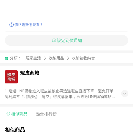
價格趨勢怎麼看？
設定到價通知
分類：
居家生活
收納用品
收納箱收納盒
蝦皮商城
1. 透過LINE購物進入蝦皮後禁止再透過蝦皮直播下單，避免訂單
認列異常 2. 請務必「清空」蝦皮購物車，再透過LINE購物連結至
蝦皮商店進行購買 ；先把商品加入購物車，再從LINE購物連結至
蝦皮結帳，將無法獲得點數回饋。 3. 請避免連續下單，若您完成
交易後，想下第二張訂單，請重新從LINE購物連結至蝦皮商店進
相似商品
熱銷排行榜
行購買 4. 票券及繳費服務類別、捐贈/服務類、遊戲點數、黃
金、遊戲主機(Switch、PS、Xbox)、APPLE品牌系列商品、
相似商品
Android手機、汽機車、一歲以下嬰兒配方奶粉、醫療器材：回饋