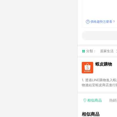
價格趨勢怎麼看？
分類：
居家生活
蝦皮購物
1. 透過LINE購物進
物連結至蝦皮商店進行購
連續下單，若您完成交易
部分點數紅包，規範請
計算。 6. 用戶需於同
相似商品
熱銷
分成不同筆訂單編號發送
便不同尺寸規格)，皆會
相似商品
後續七天內未透過其他