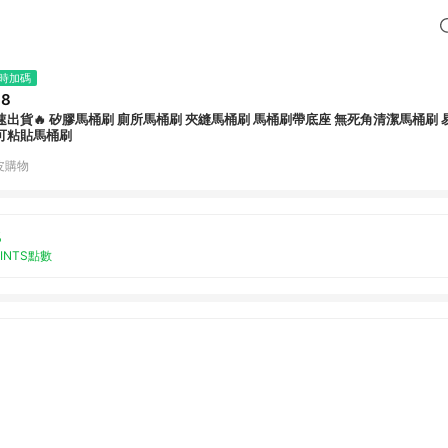
時加碼
68
速出貨🔥 矽膠馬桶刷 廁所馬桶刷 夾縫馬桶刷 馬桶刷帶底座 無死角清潔馬桶刷 
可粘貼馬桶刷
皮購物
%
OINTS點數