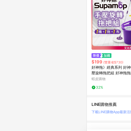
$199
(雙重省$730)
好神拖》經典系列 好
壓旋轉拖把組 好神拖拖
拖把 旋轉拖把 好神拖 
蝦皮購物
轉拖 拖把 AB001
32%
LINE購物推薦
下載LINE購物App
最新活