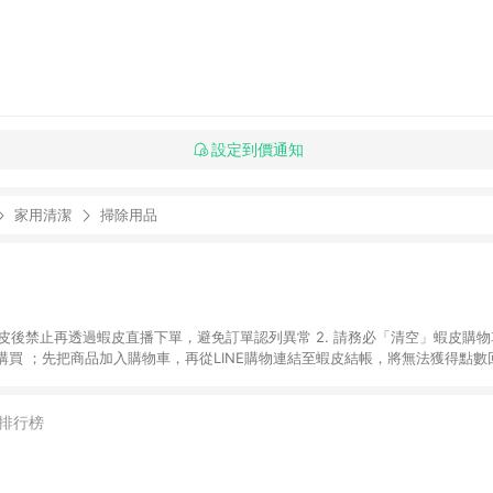
設定到價通知
家用清潔
掃除用品
入蝦皮後禁止再透過蝦皮直播下單，避免訂單認列異常 2. 請務必「清空」蝦皮購物
買 ；先把商品加入購物車，再從LINE購物連結至蝦皮結帳，將無法獲得點數回饋
後，想下第二張訂單，請重新從LINE購物連結至蝦皮商店進行購買 4. 蝦皮
依該紅包頁說明為主。 5. 點數回饋將依照蝦皮提供扣除折價券、運費與蝦幣
一瀏覽器進行交易（若自動跳轉 APP，請在 APP交易）。 7. 若使用不同物流
排行榜
通知。 8. 若使用折價券折抵，可能會有攤提折抵導致訂單金額些微落差 9. 
計入同一筆返點上限進行計算 10. 蝦皮會將LINE的導購跳轉紀錄與蝦皮的會員
媒體來源導入蝦皮官網，則七天內於該蝦皮帳號下訂的首筆訂單會被蝦皮認列為該