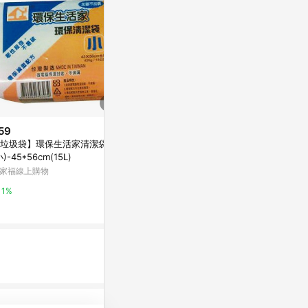
59
$59
$129
垃圾袋】環保生活家清潔袋
巧易潔蜂巢乾拖除塵紙 30入
【蝦皮直營】
小)-45*56cm(15L)
袋 3捲入 垃圾袋
萬家福線上購物
除 居家清潔
家福線上購物
蝦皮直營_最快
1%
1%
3%