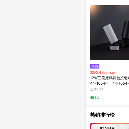
購跳轉時所成立之訂單。
知，亦可能無法收到點數，
指定之途徑及方式完成
單日期+60天以內進行
單記錄，如於LINE購
事項] 1.如導購途中用戶由
購買過程中關閉蝦皮APP，則
蝦皮商城將商品加入購物車
自 2018/10/24 起購買蝦皮拍賣商品，不符合
合贈點資格 6.若因系統異常無法追蹤訂單，致使消費者無接收到點數回饋，蝦皮保有更改條款與法律追訴之權利 7.
LINE購物商品價格若
蝦皮系統盼為最終判定
降價
$924
(降$858)
12W三段撥碼調色投射燈
44-1054-1、44-1054
燈飾123
3%
熱銷排行榜