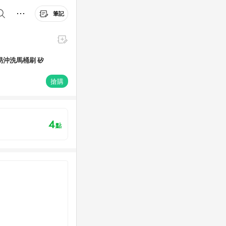
筆記
易沖洗馬桶刷 矽
搶購
4
點