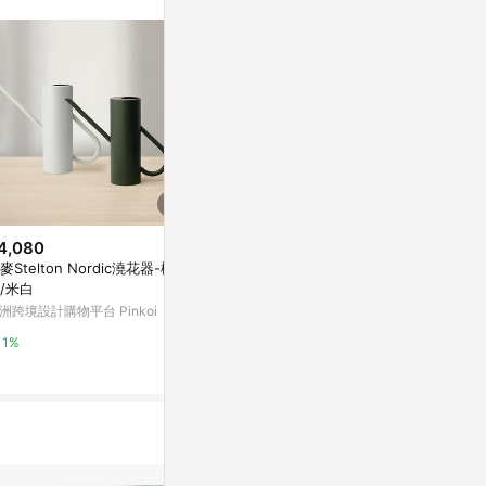
無法收到導購通
數回饋資格：使用非
爭議，請務必於訂
LINE購物訂
件。 [注意
 回饋 2.若
s 回饋 4.
. 實際回饋，依
4,080
降價
歷史低價
麥Stelton Nordic澆花器-松木
$56
$6,790
(降$13)
(降$1
/米白
Eacy Cup 易C杯系列專用環保粗
保溫杯高檔3
洲跨境設計購物平台 Pinkoi
吸管細吸管
士戶外便攜車
茶杯
亞洲跨境設計購物平台 Pinkoi
東森購物 ETMa
1%
1%
0.5%