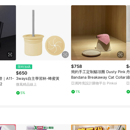
 11. 若同一用戶使用一個以上蝦皮帳號透過LINE購物進行導購，將可能導致
再請留意。 13. 請注意以下行為將可能導致無法取得 LINE POINTS 點
交易，或經由蝦皮系統判斷點擊路徑不符合回饋資格或規則者。 14. 若有贈點
洽詢確認；超過60天(含)以上進行申訴，恕無法贈點回饋。需檢附蝦皮訂單完成、
物訂單紀錄已呈現：「非本次前往蝦皮商店之品項，不符合回饋資格」，則不受理此案
網頁版(電腦版/手機版網頁)切換為 App 會造成追蹤中斷而無法進行 LINE Points
需重新透過LINE購物前往蝦皮商城，否則無法進行LINE POINTS 回饋。 3.如用戶先前往
，後續透過LINE購物前往至蝦皮商城將購物車結清，此方案將不列入 LINE Point
贈點資格 5. 透過LINE購物購買蝦皮站上「蝦皮推廣服務」之商品，不符
與蝦皮賣場實際價格有異，以蝦皮賣場價格為準 8. 使用代繳服務不具贈點資格 9
標準
$758
$
限時加碼
簡約手工定制貓項圈 Dusty Pink
丹
$650
Bandana Breakaway Cat Collar
綠
｜A11-
3ways自主學習杯-蜂蜜黃
亞洲跨境設計購物平台 Pinkoi
亞
-2
微風精品線上
1%
5%