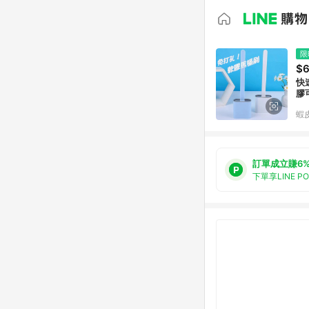
限
$
快
膠
蝦
訂單成立賺6
下單享LINE P