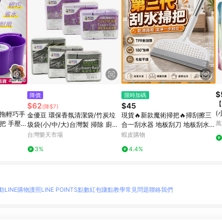
$
降價
限時加碼
【
$62
$45
(降$7)
(
神拖輕巧手
金優豆 環保香氛清潔袋/竹炭垃
現貨🔥新款魔術掃把🔥掃刮擦三
把 手壓式
萬
圾袋(小/中/大)台灣製 掃除 廚餘
合一刮水器 地板刮刀 地板刮水
拖把組 旋
回收袋 無毒 垃圾袋 清潔袋【愛
刮刀掃把 膠條掃把 刮地掃把 刮
台灣樂天市場
蝦皮購物
買】
地板拖把 除水刮刀 地刮掃把
3%
4.4%
動
LINE購物護照
LINE POINTS點數紅包
賺點教學
常見問題
聯絡我們