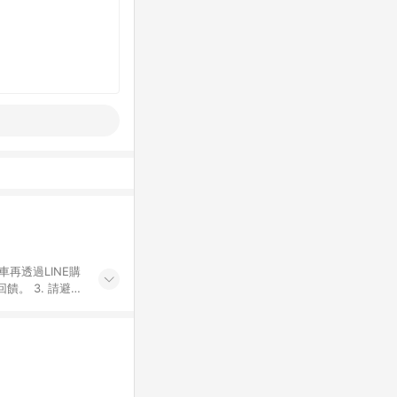
車再透過LINE購
。 3. 請避免
購物之訂單適用於
後之最終金額進行
或付款方式，將拆
同一商品品項(即
ID進行綁定，若
LINE用戶導