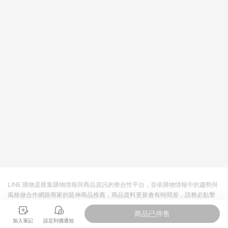
將拆分成不同筆訂單編號發送通知。 8. 若使用折價券折抵，可能
會有攤提折抵導致訂單金額些微落差 9. 同一商品品項(即便不同
尺寸規格)，皆會計入同一筆返點上限進行計算 10. 蝦皮會將LINE
的導購跳轉紀錄與蝦皮的會員ID進行綁定，若後續七天內未透過
其他媒體來源導入蝦皮官網，則七天內於該蝦皮帳號下訂的首筆
訂單會被蝦皮認列為該LINE用戶導購跳轉時所成立之訂單。 11.
若同一用戶使用一個以上蝦皮帳號透過LINE購物進行導購，將可
能導致無法收到導購通知，亦可能無法收到點數，再請留意。 13.
請注意以下行為將可能導致無法取得 LINE POINTS 點數回饋資
格：使用非指定之途徑及方式完成交易，或經由蝦皮系統判斷點
擊路徑不符合回饋資格或規則者。 14. 若有贈點爭議，請務必於
訂單日期+60天以內進行洽詢確認；超過60天(含)以上進行申
訴，恕無法贈點回饋。需檢附蝦皮訂單完成、LINE購物訂單記
錄，如於LINE購物訂單紀錄已呈現：「非本次前往蝦皮商店之品
項，不符合回饋資格」，則不受理此案件。 [注意事項] 1.如導購
途中用戶由網頁版(電腦版/手機版網頁)切換為 App 會造成追蹤中
斷而無法進行 LINE Points 回饋 2.若購買過程中關閉蝦皮APP，
則需重新透過LINE購物前往蝦皮商城，否則無法進行LINE
POINTS 回饋。 3.如用戶先前往蝦皮商城將商品加入購物車，後
LINE 購物是匯集購物情報與商品資訊的整合性平台，並依購物情報中的趨勢與
續透過LINE購物前往至蝦皮商城將購物車結清，此方案將不列入
風格做合作網路商家的延伸商品推薦，商品資料更新會有時間差，請務必點擊
LINE Points 回饋 4.自 2018/10/24 起購買蝦皮拍賣商品，不符
商品至各合作網路商家，確認現售價與購物條件，一切資訊以合作廠商網頁為
合贈點資格 5. 透過LINE購物購買蝦皮站上「蝦皮推廣服務」之商
商品已停售
準。
品，不符合贈點資格 6.若因系統異常無法追蹤訂單，致使消費者
加入筆記
設定到價通知
無接收到點數回饋，蝦皮保有更改條款與法律追訴之權利 7. LINE