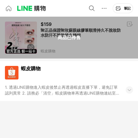
筆記
$159
🌺正品保證🌺玫蘇眼線膠筆順滑持久不脫妝防
水防汗不脫妝持久極細
商品已停售
蝦皮購物
蝦皮購物
1. 透過LINE購物進入蝦皮後禁止再透過蝦皮直播下單，避免訂單
認列異常 2. 請務必「清空」蝦皮購物車再透過LINE購物連結至蝦
皮商店進行購買 ；先把商品加入購物車，再從LINE購物連結至蝦
皮結帳，將無法獲得點數回饋。 3. 請避免連續下單，若您完成交
易後，想下第二張訂單，請重新從LINE購物連結至蝦皮商店進行
購買 4. 蝦皮購物之訂單適用於部分點數紅包，規範請依該紅包頁
說明為主。 5. 點數回饋將依照蝦皮提供扣除折價券、運費與蝦幣
後之最終金額進行計算。 6. 用戶需於同一瀏覽器進行交易（若自
動跳轉 APP，請在 APP交易）。 7. 若使用不同物流或付款方式，