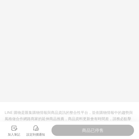
將拆分成不同筆訂單編號發送通知。 8. 若使用折價券折抵，可能
會有攤提折抵導致訂單金額些微落差 9. 同一商品品項(即便不同
尺寸規格)，皆會計入同一筆返點上限進行計算 10. 蝦皮會將LINE
的導購跳轉紀錄與蝦皮的會員ID進行綁定，若後續七天內未透過
其他媒體來源導入蝦皮官網，則七天內於該蝦皮帳號下訂的首筆
訂單會被蝦皮認列為該LINE用戶導購跳轉時所成立之訂單。 11.
若同一用戶使用一個以上蝦皮帳號透過LINE購物進行導購，將可
能導致無法收到導購通知，亦可能無法收到點數，再請留意。 13.
請注意以下行為將可能導致無法取得 LINE POINTS 點數回饋資
格：使用非指定之途徑及方式完成交易，或經由蝦皮系統判斷點
擊路徑不符合回饋資格或規則者。 14. 若有贈點爭議，請務必於
訂單日期+60天以內進行洽詢確認；超過60天(含)以上進行申
訴，恕無法贈點回饋。需檢附蝦皮訂單完成、LINE購物訂單記
錄，如於LINE購物訂單紀錄已呈現：「非本次前往蝦皮商店之品
項，不符合回饋資格」，則不受理此案件。 [注意事項] 1.如導購
途中用戶由網頁版(電腦版/手機版網頁)切換為 App 會造成追蹤中
斷而無法進行 LINE Points 回饋 2.若購買過程中關閉蝦皮APP，
則需重新透過LINE購物前往蝦皮商城，否則無法進行LINE
POINTS 回饋。 3.如用戶先前往蝦皮商城將商品加入購物車，後
LINE 購物是匯集購物情報與商品資訊的整合性平台，並依購物情報中的趨勢與
續透過LINE購物前往至蝦皮商城將購物車結清，此方案將不列入
風格做合作網路商家的延伸商品推薦，商品資料更新會有時間差，請務必點擊
LINE Points 回饋 4.自 2018/10/24 起購買蝦皮拍賣商品，不符
商品至各合作網路商家，確認現售價與購物條件，一切資訊以合作廠商網頁為
合贈點資格 5. 透過LINE購物購買蝦皮站上「蝦皮推廣服務」之商
商品已停售
準。
品，不符合贈點資格 6.若因系統異常無法追蹤訂單，致使消費者
加入筆記
設定到價通知
無接收到點數回饋，蝦皮保有更改條款與法律追訴之權利 7. LINE