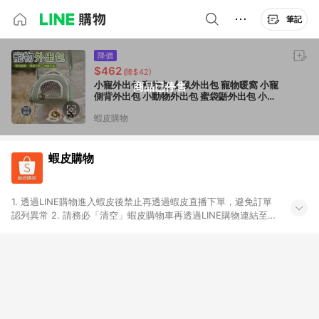
筆記
降價
$462
(降$42)
小寵外出包 寵物包 倉鼠外出包 寵物暖窩 小寵
商品已停售
側背外出包 小動物外出包 蜜袋鼯外出包 小寵
背包 寵物斜挎包 移動倉鼠窩
蝦皮購物
蝦皮購物
1. 透過LINE購物進入蝦皮後禁止再透過蝦皮直播下單，避免訂單
認列異常 2. 請務必「清空」蝦皮購物車再透過LINE購物連結至蝦
皮商店進行購買 ；先把商品加入購物車，再從LINE購物連結至蝦
皮結帳，將無法獲得點數回饋。 3. 請避免連續下單，若您完成交
易後，想下第二張訂單，請重新從LINE購物連結至蝦皮商店進行
購買 4. 蝦皮購物之訂單適用於部分點數紅包，規範請依該紅包頁
說明為主。 5. 點數回饋將依照蝦皮提供扣除折價券、運費與蝦幣
後之最終金額進行計算。 6. 用戶需於同一瀏覽器進行交易（若自
動跳轉 APP，請在 APP交易）。 7. 若使用不同物流或付款方式，