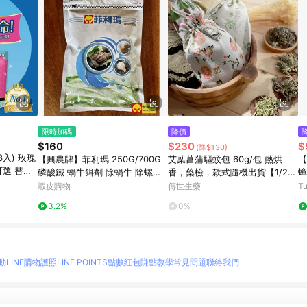
限時加碼
降價
$160
$230
$
(降$130)
入) 玫瑰
【興農牌】菲利瑪 250G/700G
艾葉菖蒲驅蚊包 60g/包 熱烘
【
可選 替換
磷酸鐵 蝸牛餌劑 除蝸牛 除螺劑
香，藥檢，款式隨機出貨【1/2/
蟑
蝸牛藥 蛞蝓 非洲大蝸牛 非農藥
3/4包】
蝦皮購物
傳世生藥
T
無毒免登資材
3.2%
0%
動
LINE購物護照
LINE POINTS點數紅包
賺點教學
常見問題
聯絡我們