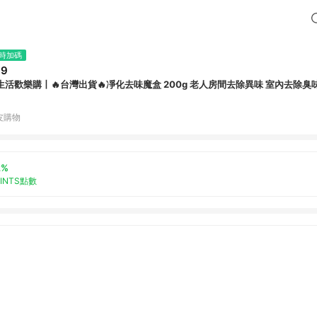
時加碼
99
生活歡樂購丨🔥台灣出貨🔥凈化去味魔盒 200g 老人房間去除異味 室內去除臭
皮購物
2%
OINTS點數