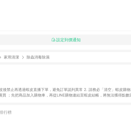
設定到價通知
家用清潔
除蟲消毒除濕
入蝦皮後禁止再透過蝦皮直播下單，避免訂單認列異常 2. 請務必「清空」蝦皮購物
買 ；先把商品加入購物車，再從LINE購物連結至蝦皮結帳，將無法獲得點數回饋
後，想下第二張訂單，請重新從LINE購物連結至蝦皮商店進行購買 4. 蝦皮
依該紅包頁說明為主。 5. 點數回饋將依照蝦皮提供扣除折價券、運費與蝦幣
一瀏覽器進行交易（若自動跳轉 APP，請在 APP交易）。 7. 若使用不同物流
排行榜
通知。 8. 若使用折價券折抵，可能會有攤提折抵導致訂單金額些微落差 9. 
計入同一筆返點上限進行計算 10. 蝦皮會將LINE的導購跳轉紀錄與蝦皮的會員
媒體來源導入蝦皮官網，則七天內於該蝦皮帳號下訂的首筆訂單會被蝦皮認列為該