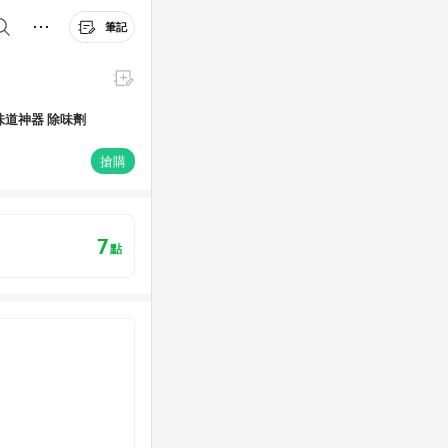
筆記
味道神器 除味劑
搶購
7
點