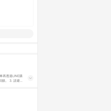
車再透過LINE購
。 3. 請避免
購物之訂單適用於
後之最終金額進行
或付款方式，將拆
同一商品品項(即
ID進行綁定，若
LINE用戶導