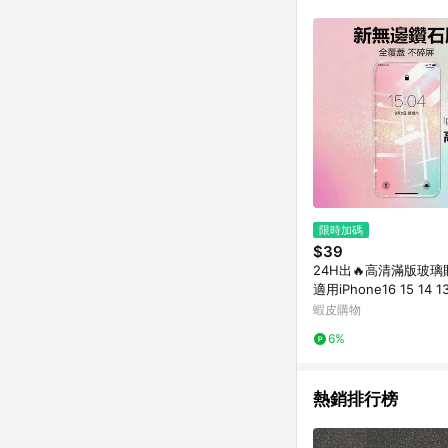
購跳轉時所成立之訂單。
知，亦可能無法收到點數，
指定之途徑及方式完成
單日期+60天以內進行
單記錄，如於LINE購
事項] 1.如導購途中用戶由
購買過程中關閉蝦皮APP，則
蝦皮商城將商品加入購物車
自 2018/10/24 起購買蝦皮拍賣商品，不符合
合贈點資格 6.若因系統異常無法追蹤訂單，致使消費者無接收到點數回饋，蝦皮保有更改條款與法律追訴之權利 7.
LINE購物商品價格若
蝦皮系統盼為最終判定
限時加碼
$39
24H出🔥高清滿版玻璃
適用iPhone16 15 14 13
11 Pro Max SE2
蝦皮購物
6%
熱銷排行榜