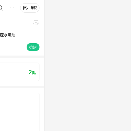
筆記
爆 疏水疏油
搶購
2
點