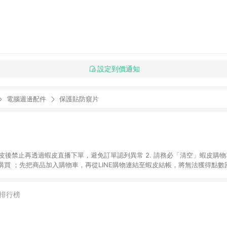
設定到價通知
電腦週邊配件
保護貼防窺片
入蝦皮後禁止再透過蝦皮直播下單，避免訂單認列異常 2. 請務必「清空」蝦皮購物
買 ；先把商品加入購物車，再從LINE購物連結至蝦皮結帳，將無法獲得點數回饋
後，想下第二張訂單，請重新從LINE購物連結至蝦皮商店進行購買 4. 蝦皮
依該紅包頁說明為主。 5. 點數回饋將依照蝦皮提供扣除折價券、運費與蝦幣
一瀏覽器進行交易（若自動跳轉 APP，請在 APP交易）。 7. 若使用不同物流
排行榜
通知。 8. 若使用折價券折抵，可能會有攤提折抵導致訂單金額些微落差 9. 
計入同一筆返點上限進行計算 10. 蝦皮會將LINE的導購跳轉紀錄與蝦皮的會員
媒體來源導入蝦皮官網，則七天內於該蝦皮帳號下訂的首筆訂單會被蝦皮認列為該