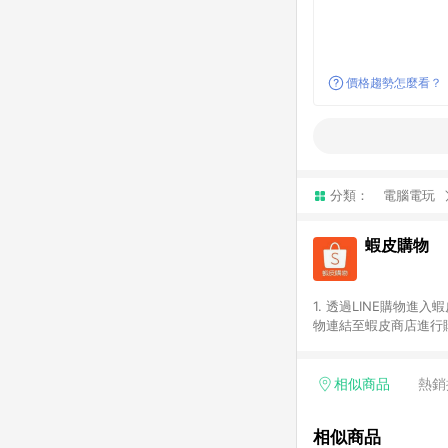
價格趨勢怎麼看？
分類：
電腦電玩
蝦皮購物
1. 透過LINE購物進
物連結至蝦皮商店進行購
連續下單，若您完成交易
部分點數紅包，規範請
計算。 6. 用戶需於同
相似商品
熱銷
分成不同筆訂單編號發送
便不同尺寸規格)，皆會
相似商品
後續七天內未透過其他