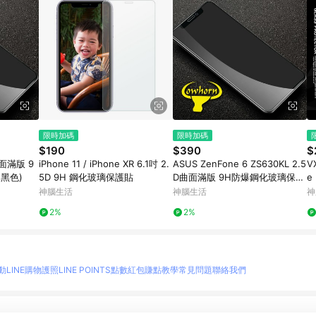
限時加碼
限時加碼
$190
$390
$
D曲面滿版 9
iPhone 11 / iPhone XR 6.1吋 2.
ASUS ZenFone 6 ZS630KL 2.5
V
黑色)
5D 9H 鋼化玻璃保護貼
D曲面滿版 9H防爆鋼化玻璃保護
e
貼 (黑色)
疏
神腦生活
神腦生活
神
2%
2%
動
LINE購物護照
LINE POINTS點數紅包
賺點教學
常見問題
聯絡我們