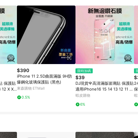
 11. 若同一用戶使用一個以上蝦皮帳號透過LINE購物進行導購，將可能導致
再請留意。 13. 請注意以下行為將可能導致無法取得 LINE POINTS 點
交易，或經由蝦皮系統判斷點擊路徑不符合回饋資格或規則者。 14. 若有贈點
洽詢確認；超過60天(含)以上進行申訴，恕無法贈點回饋。需檢附蝦皮訂單完成、
物訂單紀錄已呈現：「非本次前往蝦皮商店之品項，不符合回饋資格」，則不受理此案
網頁版(電腦版/手機版網頁)切換為 App 會造成追蹤中斷而無法進行 LINE Points
需重新透過LINE購物前往蝦皮商城，否則無法進行LINE POINTS 回饋。 3.如用戶先前往
，後續透過LINE購物前往至蝦皮商城將購物車結清，此方案將不列入 LINE Point
贈點資格 5. 透過LINE購物購買蝦皮站上「蝦皮推廣服務」之商品，不符
與蝦皮賣場實際價格有異，以蝦皮賣場價格為準 8. 使用代繳服務不具贈點資格 9
標準
$390
限時加碼
iPhone 11 2.5D曲面滿版 9H防
$39
$
爆鋼化玻璃保護貼 (黑色)
貼 保護貼
DJ現貨🌹高清滿版玻璃貼 保護貼
2
東森購物 ETMall
 12 X XR
適用iPhone16 15 14 13 12 11 Pr
保
o Max SE2 XR XS
貼
蝦皮購物
蝦
0.5%
e
6%