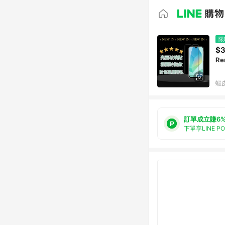
限
$
Re
蝦
訂單成立賺6
下單享LINE P