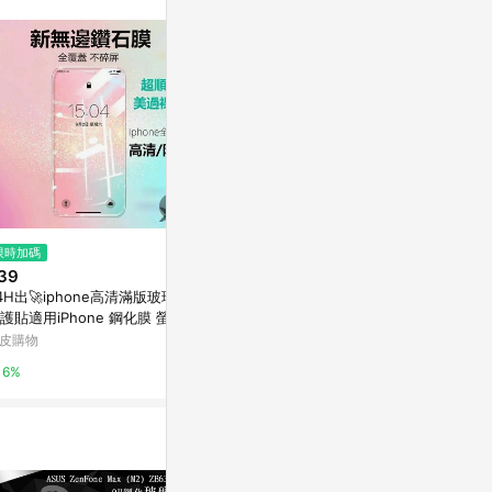
無法收到導購通
數回饋資格：使用非
爭議，請務必於訂
LINE購物訂
件。 [注意
 回饋 2.若
s 回饋 4.
. 實際回饋，依
限時加碼
限時加碼
限時加碼
39
$29
$39
4H出🚀iphone高清滿版玻璃貼
I14 / I14Pro / I14ProMax 鋼化貼
A52 A53 A73
護貼適用iPhone 鋼化膜 螢幕
膜 玻璃貼 保護貼【9H】附清潔
7 A74 A78
 滿版保護貼 滿版玻璃貼 iphon
組
鋼化玻璃貼膜
皮購物
蝦皮購物
蝦皮購物
保護貼
6%
6%
6%