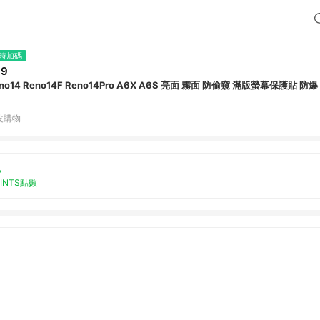
時加碼
39
no14 Reno14F Reno14Pro A6X A6S 亮面 霧面 防偷窺 滿版螢幕保護貼 防
皮購物
%
OINTS點數