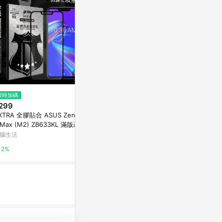
$8,890
限時加碼
降價
Logitech C
299
$231
(降$57)
護殼，適用於 iPa
XTRA 全膠貼合 ASUS ZenFon
適用2023款蘋果macbook屏幕
吋
Apple 官方網
 Max (M2) ZB633KL 滿版疏水
膜m2保護膜15.3英寸A2941筆記
油9H鋼化頂級玻璃膜(黑)
本貼膜Air15高清Air磨砂Pro防藍
腦生活
東森購物 ETMall
1%
光護眼鋼化膜防指紋
2%
0.5%