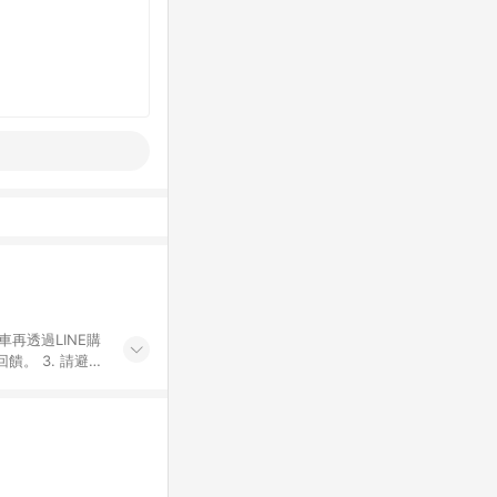
車再透過LINE購
。 3. 請避免
購物之訂單適用於
後之最終金額進行
或付款方式，將拆
同一商品品項(即
ID進行綁定，若
LINE用戶導