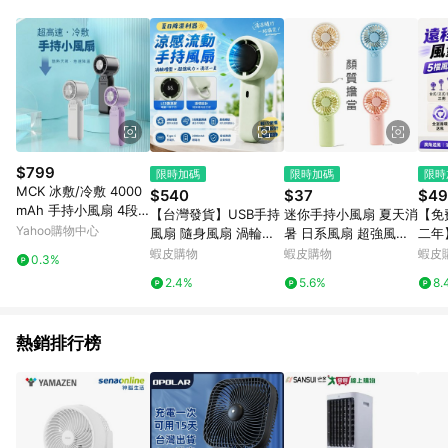
動跳轉 APP，請在 APP交易）。 7. 若使用不同物流或付款方式，
將拆分成不同筆訂單編號發送通知。 8. 若使用折價券折抵，可能
會有攤提折抵導致訂單金額些微落差 9. 同一商品品項(即便不同
尺寸規格)，皆會計入同一筆返點上限進行計算 10. 蝦皮會將LINE
的導購跳轉紀錄與蝦皮的會員ID進行綁定，若後續七天內未透過
其他媒體來源導入蝦皮官網，則七天內於該蝦皮帳號下訂的首筆
訂單會被蝦皮認列為該LINE用戶導購跳轉時所成立之訂單。 11.
若同一用戶使用一個以上蝦皮帳號透過LINE購物進行導購，將可
能導致無法收到導購通知，亦可能無法收到點數，再請留意。 13.
$799
限時加碼
限時加碼
限時
請注意以下行為將可能導致無法取得 LINE POINTS 點數回饋資
MCK 冰敷/冷敷 4000
$540
$37
$49
格：使用非指定之途徑及方式完成交易，或經由蝦皮系統判斷點
mAh 手持小風扇 4段
【台灣發貨】USB手持
迷你手持小風扇 夏天消
【免
擊路徑不符合回饋資格或規則者。 14. 若有贈點爭議，請務必於
風速調節 Type-C充電
Yahoo購物中心
風扇 隨身風扇 渦輪增
暑 日系風扇 超強風扇
二年
訂單日期+60天以內進行洽詢確認；超過60天(含)以上進行申
FUN1
壓 5檔風速 LED數顯 T
廣告風扇 手持立式電風
3D
蝦皮購物
蝦皮購物
蝦皮
訴，恕無法贈點回饋。需檢附蝦皮訂單完成、LINE購物訂單記
0.3%
ype-C充電 2000mAh
扇 桌扇4號電池風扇 贈
電風
錄，如於LINE購物訂單紀錄已呈現：「非本次前往蝦皮商店之品
2.4%
5.6%
8.
桌立兩用
品禮品 A6749
風扇
項，不符合回饋資格」，則不受理此案件。 [注意事項] 1.如導購
風
途中用戶由網頁版(電腦版/手機版網頁)切換為 App 會造成追蹤中
斷而無法進行 LINE Points 回饋 2.若購買過程中關閉蝦皮APP，
熱銷排行榜
則需重新透過LINE購物前往蝦皮商城，否則無法進行LINE
POINTS 回饋。 3.如用戶先前往蝦皮商城將商品加入購物車，後
續透過LINE購物前往至蝦皮商城將購物車結清，此方案將不列入
LINE Points 回饋 4.自 2018/10/24 起購買蝦皮拍賣商品，不符
合贈點資格 5. 透過LINE購物購買蝦皮站上「蝦皮推廣服務」之商
品，不符合贈點資格 6.若因系統異常無法追蹤訂單，致使消費者