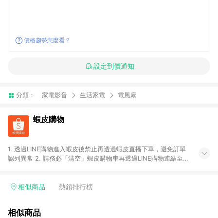
價格趨勢怎麼看？
設定到價通知
分類：
家電影音
生活家電
電風扇
蝦皮購物
1. 透過LINE購物進入蝦皮後禁止再透過蝦皮直播下單，避免訂單
認列異常 2. 請務必「清空」蝦皮購物車再透過LINE購物連結至蝦
皮商店進行購買 ；先把商品加入購物車，再從LINE購物連結至蝦
皮結帳，將無法獲得點數回饋。 3. 請避免連續下單，若您完成交
易後，想下第二張訂單，請重新從LINE購物連結至蝦皮商店進行
相似商品
熱銷排行榜
購買 4. 蝦皮購物之訂單適用於部分點數紅包，規範請依該紅包頁
說明為主。 5. 點數回饋將依照蝦皮提供扣除折價券、運費與蝦幣
相似商品
後之最終金額進行計算。 6. 用戶需於同一瀏覽器進行交易（若自