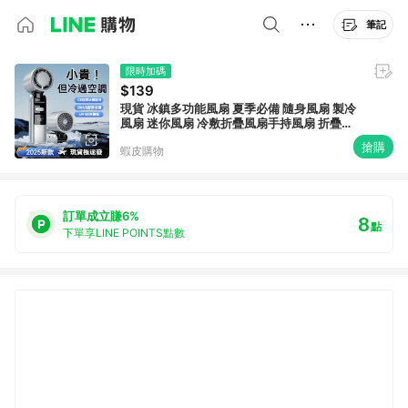
筆記
限時加碼
$139
現貨 冰鎮多功能風扇 夏季必備 隨身風扇 製冷
風扇 迷你風扇 冷敷折疊風扇手持風扇 折疊風
扇 風扇 冰涼風扇 冷敷風扇
搶購
蝦皮購物
訂單成立賺6%
8
點
下單享LINE POINTS點數