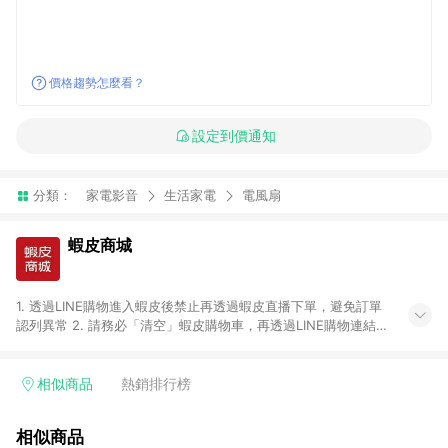
價格趨勢怎麼看？
設定到價通知
分類：
家電影音
生活家電
電風扇
蝦皮商城
1. 透過LINE購物進入蝦皮後禁止再透過蝦皮直播下單，避免訂單
認列異常 2. 請務必「清空」蝦皮購物車，再透過LINE購物連結至
蝦皮商店進行購買 ；先把商品加入購物車，再從LINE購物連結至
蝦皮結帳，將無法獲得點數回饋。 3. 請避免連續下單，若您完成
交易後，想下第二張訂單，請重新從LINE購物連結至蝦皮商店進
相似商品
熱銷排行榜
行購買 4. 票券及繳費服務類別、捐贈/服務類、遊戲點數、黃
金、遊戲主機(Switch、PS、Xbox)、APPLE品牌系列商品、
相似商品
Android手機、汽機車、一歲以下嬰兒配方奶粉、醫療器材：回饋