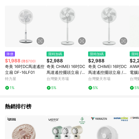
０％ 詳細不回饋商品請見此公告 https://reurl.cc/Gazvnp 5. 蝦
皮直營_餐券&禮券館、康菲COMFIZ、Finetech釩泰醫用口罩、
CHENYU辰昱立體醫療口罩、HAOFA立體口罩、BenQ 明基 健
康生活不予回饋。 6. 蝦皮商城之訂單適用於部分點數紅包，規範
請依該紅包頁說明為主。 7. 點數回饋將依照蝦皮提供扣除折價
券、運費與蝦幣後之最終金額進行計算。 8. 同一商品品項(即便
不同尺寸規格)，皆會計入同一筆返點上限進行計算 9. 用戶需於
同一瀏覽器進行交易（若自動跳轉 APP，請在 APP交易）。 10.
若使用不同物流或付款方式，將拆分成不同筆訂單編號發送通
降價
限時加碼
限時加碼
限時
知。 11. 若使用折價券折抵，可能會有攤提折抵導致訂單金額些微
$1,988
$2,988
$2,988
$2,
(降$700)
落差 12. 蝦皮會將LINE的導購跳轉紀錄與蝦皮的會員ID進行綁
奇美 16吋DC馬達遙控
奇美 CHIMEI 16吋DC
奇美 CHIMEI 16吋DC
AIW
定，若後續七天內未透過其他媒體來源導入蝦皮官網，則七天內
立扇 DF-16LF01
馬達遙控擺頭立扇 /台
馬達遙控擺頭立扇 /台
電腦遙
於該蝦皮帳號下訂的首筆訂單會被蝦皮認列為該LINE用戶導購跳
DF-16P801【APP滿額
DF-16P801
M1
特力屋
台灣樂天市場
台灣樂天市場
台灣
轉時所成立之訂單。 13. 若同一用戶使用一個以上蝦皮帳號透過
下單10%點數(單一帳號
$22
LINE購物進行導購，將可能導致無法收到導購通知，亦可能無法
1%
5%
5%
5
最高1500點)】8/31止
收到點數，再請留意。 14. 請注意以下行為將可能導致無法取得
LINE POINTS 點數回饋資格：使用非指定之途徑及方式完成交
易，或經由蝦皮系統判斷點擊路徑不符合回饋資格或規則者。 15.
熱銷排行榜
若有贈點爭議，請務必於訂單日期+60天以內進行洽詢確認；超
過60天(含)以上進行申訴，恕無法贈點回饋。需檢附蝦皮訂單完
成、LINE購物訂單記錄，如於LINE購物訂單紀錄已呈現：「非本
次前往蝦皮商店之品項，不符合回饋資格」，則不受理此案件。
[注意事項] 1.如導購途中用戶由網頁版(電腦版/手機版網頁)切換
為 App 會造成追蹤中斷而無法進行 LINE POINTS 回饋 2.若購買