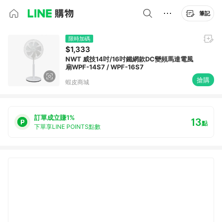
筆記
限時加碼
$1,333
NWT 威技14吋/16吋鐵網款DC變頻馬達電風
扇WPF-14S7 / WPF-16S7
搶購
蝦皮商城
訂單成立賺1%
13
點
下單享LINE POINTS點數