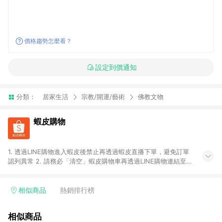
價格趨勢怎麼看？
設定到價通知
分類：
居家生活
宗教/開運/藝術
佛教文物
蝦皮購物
1. 透過LINE購物進入蝦皮後禁止再透過蝦皮直播下單，避免訂單
認列異常 2. 請務必「清空」蝦皮購物車再透過LINE購物連結至蝦
皮商店進行購買 ；先把商品加入購物車，再從LINE購物連結至蝦
皮結帳，將無法獲得點數回饋。 3. 請避免連續下單，若您完成交
易後，想下第二張訂單，請重新從LINE購物連結至蝦皮商店進行
相似商品
熱銷排行榜
購買 4. 蝦皮購物之訂單適用於部分點數紅包，規範請依該紅包頁
說明為主。 5. 點數回饋將依照蝦皮提供扣除折價券、運費與蝦幣
相似商品
後之最終金額進行計算。 6. 用戶需於同一瀏覽器進行交易（若自