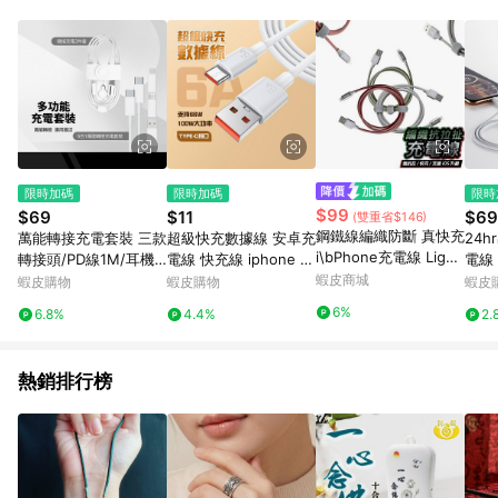
動跳轉 APP，請在 APP交易）。 7. 若使用不同物流或付款方式，
將拆分成不同筆訂單編號發送通知。 8. 若使用折價券折抵，可能
會有攤提折抵導致訂單金額些微落差 9. 同一商品品項(即便不同
尺寸規格)，皆會計入同一筆返點上限進行計算 10. 蝦皮會將LINE
的導購跳轉紀錄與蝦皮的會員ID進行綁定，若後續七天內未透過
其他媒體來源導入蝦皮官網，則七天內於該蝦皮帳號下訂的首筆
訂單會被蝦皮認列為該LINE用戶導購跳轉時所成立之訂單。 11.
若同一用戶使用一個以上蝦皮帳號透過LINE購物進行導購，將可
能導致無法收到導購通知，亦可能無法收到點數，再請留意。 13.
限時加碼
限時加碼
限時
請注意以下行為將可能導致無法取得 LINE POINTS 點數回饋資
$99
$69
$11
$69
(雙重省$146)
格：使用非指定之途徑及方式完成交易，或經由蝦皮系統判斷點
鋼鐵線編織防斷 真快充
萬能轉接充電套裝 三款
超級快充數據線 安卓充
24h
擊路徑不符合回饋資格或規則者。 14. 若有贈點爭議，請務必於
i\bPhone充電線 Lighti
轉接頭/PD線1M/耳機
電線 快充線 iphone 充
電線
訂單日期+60天以內進行洽詢確認；超過60天(含)以上進行申
ng快充線 充電傳輸線
轉接線/取卡針 傳輸充
電線 120W快充線6A
蝦皮商城
Typ
蝦皮購物
蝦皮購物
蝦皮
訴，恕無法贈點回饋。需檢附蝦皮訂單完成、LINE購物訂單記
2.1A快充 短線 長線 支
電 支援快充協議 適用
快充線 快充 充電線 充
type
錄，如於LINE購物訂單紀錄已呈現：「非本次前往蝦皮商店之品
6%
6.8%
4.4%
2.
援iOS15
平板手機
電QJ2032
項，不符合回饋資格」，則不受理此案件。 [注意事項] 1.如導購
途中用戶由網頁版(電腦版/手機版網頁)切換為 App 會造成追蹤中
斷而無法進行 LINE Points 回饋 2.若購買過程中關閉蝦皮APP，
熱銷排行榜
則需重新透過LINE購物前往蝦皮商城，否則無法進行LINE
POINTS 回饋。 3.如用戶先前往蝦皮商城將商品加入購物車，後
續透過LINE購物前往至蝦皮商城將購物車結清，此方案將不列入
LINE Points 回饋 4.自 2018/10/24 起購買蝦皮拍賣商品，不符
合贈點資格 5. 透過LINE購物購買蝦皮站上「蝦皮推廣服務」之商
品，不符合贈點資格 6.若因系統異常無法追蹤訂單，致使消費者