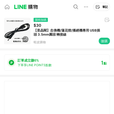
筆記
限時加碼
$30
【昱晶閣】念佛機/蓮花燈/播經機專用 USB插
頭 3.5mm圓頭 轉接線
搶購
蝦皮購物
訂單成立賺6%
1
點
下單享LINE POINTS點數