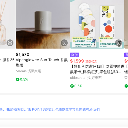
$1,570
降價
ve 擴香35
Alpenglowee Sun Touch 香氛
$1,599
$
(降$421)
蠟燭
【無死角防護1+1組】防霉抑菌香
【
Marais 瑪黑家居
氛吊卡_檸檬紅茶_單包組(共3片)
蠟
+防霉抑菌香氛長方卡_迷迭山林_
citiesocial 找 好東西
亞
0.5%
單包組
0.5%
動
LINE購物護照
LINE POINTS點數紅包
賺點教學
常見問題
聯絡我們