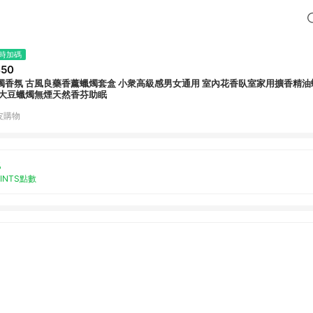
時加碼
450
燭香氛 古風良藥香薰蠟燭套盒 小衆高級感男女通用 室內花香臥室家用擴香精油
 大豆蠟燭無煙天然香芬助眠
皮購物
%
OINTS點數