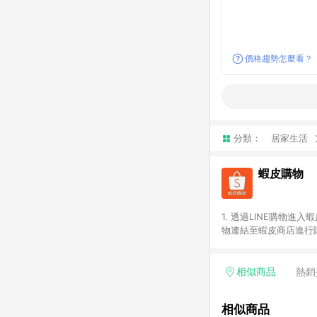
價格趨勢怎麼看？
分類：
居家生活
蝦皮購物
1. 透過LINE購物進
物連結至蝦皮商店進行購
連續下單，若您完成交易
部分點數紅包，規範請
計算。 6. 用戶需於同
相似商品
熱銷
分成不同筆訂單編號發送
便不同尺寸規格)，皆會
相似商品
後續七天內未透過其他