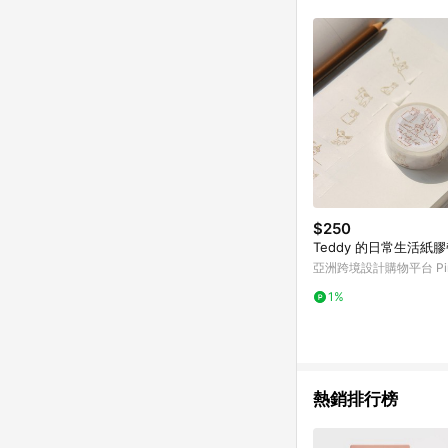
購跳轉時所成立之訂單。
知，亦可能無法收到點數，
指定之途徑及方式完成
單日期+60天以內進行
單記錄，如於LINE購
事項] 1.如導購途中用戶由
購買過程中關閉蝦皮APP，則
蝦皮商城將商品加入購物車
自 2018/10/24 起購買蝦皮拍賣商品，不符合
合贈點資格 6.若因系統異常無法追蹤訂單，致使消費者無接收到點數回饋，蝦皮保有更改條款與法律追訴之權利 7.
LINE購物商品價格若
蝦皮系統盼為最終判定
$250
Teddy 的日常生活紙
亞洲跨境設計購物平台 Pin
1%
熱銷排行榜