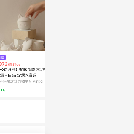
$3,400
$654
降價
Limone Cedrato 香檸花園 香氛
【度身訂製】
972
(降$108)
瓶 250ML
亞洲跨境設計購物
公益系列】貓咪造型 水泥香氛
北歐櫥窗
燭 - 白貓 煙燻木質調
1%
洲跨境設計購物平台 Pinkoi
2%
1%