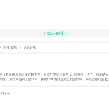
設定到價通知
寢具/家飾
居家香氛
入蝦皮後禁止再透過蝦皮直播下單，避免訂單認列異常 2. 請務必「清空」蝦皮購物
買 ；先把商品加入購物車，再從LINE購物連結至蝦皮結帳，將無法獲得點數回饋
後，想下第二張訂單，請重新從LINE購物連結至蝦皮商店進行購買 4. 蝦皮
依該紅包頁說明為主。 5. 點數回饋將依照蝦皮提供扣除折價券、運費與蝦幣
一瀏覽器進行交易（若自動跳轉 APP，請在 APP交易）。 7. 若使用不同物流
排行榜
通知。 8. 若使用折價券折抵，可能會有攤提折抵導致訂單金額些微落差 9. 
計入同一筆返點上限進行計算 10. 蝦皮會將LINE的導購跳轉紀錄與蝦皮的會員
媒體來源導入蝦皮官網，則七天內於該蝦皮帳號下訂的首筆訂單會被蝦皮認列為該