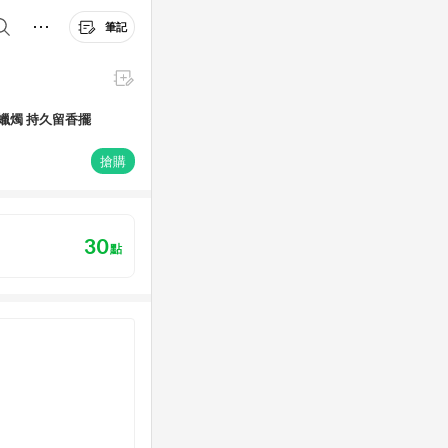
筆記
蠟燭 持久留香擺
搶購
30
點