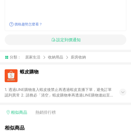
價格趨勢怎麼看？
設定到價通知
分類：
居家生活
收納用品
廚房收納
蝦皮購物
1. 透過LINE購物進入蝦皮後禁止再透過蝦皮直播下單，避免訂單
認列異常 2. 請務必「清空」蝦皮購物車再透過LINE購物連結至蝦
皮商店進行購買 ；先把商品加入購物車，再從LINE購物連結至蝦
皮結帳，將無法獲得點數回饋。 3. 請避免連續下單，若您完成交
易後，想下第二張訂單，請重新從LINE購物連結至蝦皮商店進行
相似商品
熱銷排行榜
購買 4. 蝦皮購物之訂單適用於部分點數紅包，規範請依該紅包頁
說明為主。 5. 點數回饋將依照蝦皮提供扣除折價券、運費與蝦幣
相似商品
後之最終金額進行計算。 6. 用戶需於同一瀏覽器進行交易（若自