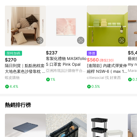
動跳轉 APP，請在 APP交易）。 7. 若使用不同物流或付款方式，
將拆分成不同筆訂單編號發送通知。 8. 若使用折價券折抵，可能
會有攤提折抵導致訂單金額些微落差 9. 同一商品品項(即便不同
尺寸規格)，皆會計入同一筆返點上限進行計算 10. 蝦皮會將LINE
的導購跳轉紀錄與蝦皮的會員ID進行綁定，若後續七天內未透過
其他媒體來源導入蝦皮官網，則七天內於該蝦皮帳號下訂的首筆
訂單會被蝦皮認列為該LINE用戶導購跳轉時所成立之訂單。 11.
若同一用戶使用一個以上蝦皮帳號透過LINE購物進行導購，將可
能導致無法收到導購通知，亦可能無法收到點數，再請留意。 13.
$237
$5,
限時加碼
降價
請注意以下行為將可能導致無法取得 LINE POINTS 點數回饋資
客製化禮物 MASKfolio
藝術掛
$270
$560
(降$230)
格：使用非指定之途徑及方式完成交易，或經由蝦皮系統判斷點
S 口罩套 Pink Opal
my 
隔日到貨｜點點抱枕套
[進階款] 內建式彈簧伸
擊路徑不符合回饋資格或規則者。 14. 若有贈點爭議，請務必於
0x7
亞洲跨境設計購物平台
Mar
大地色素色沙發靠枕 親
縮桿 NSW-6 ( max 11
訂單日期+60天以內進行洽詢確認；超過60天(含)以上進行申
Pinkoi
膚抱枕 方形枕頭套 靠
0cm / 15kg )
蝦皮購物
citiesocial 找 好東西
訴，恕無法贈點回饋。需檢附蝦皮訂單完成、LINE購物訂單記
1%
0.
枕套 北歐風 沙發抱枕
錄，如於LINE購物訂單紀錄已呈現：「非本次前往蝦皮商店之品
4.4%
0.5%
｜MYUMYU 沐慕家居
項，不符合回饋資格」，則不受理此案件。 [注意事項] 1.如導購
台灣
途中用戶由網頁版(電腦版/手機版網頁)切換為 App 會造成追蹤中
斷而無法進行 LINE Points 回饋 2.若購買過程中關閉蝦皮APP，
熱銷排行榜
則需重新透過LINE購物前往蝦皮商城，否則無法進行LINE
POINTS 回饋。 3.如用戶先前往蝦皮商城將商品加入購物車，後
續透過LINE購物前往至蝦皮商城將購物車結清，此方案將不列入
LINE Points 回饋 4.自 2018/10/24 起購買蝦皮拍賣商品，不符
合贈點資格 5. 透過LINE購物購買蝦皮站上「蝦皮推廣服務」之商
品，不符合贈點資格 6.若因系統異常無法追蹤訂單，致使消費者