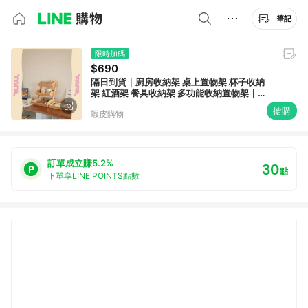
筆記
限時加碼
$690
隔日到貨｜廚房收納架 桌上置物架 杯子收納
架 紅酒架 餐具收納架 多功能收納置物架｜
FAFA 發發家居 台灣
搶購
蝦皮購物
訂單成立賺5.2%
30
點
下單享LINE POINTS點數