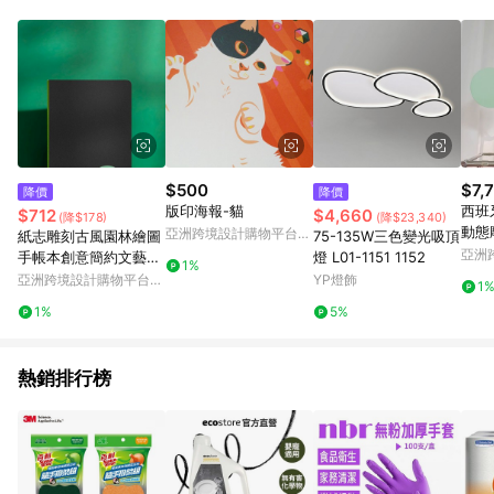
動跳轉 APP，請在 APP交易）。 7. 若使用不同物流或付款方式，
將拆分成不同筆訂單編號發送通知。 8. 若使用折價券折抵，可能
會有攤提折抵導致訂單金額些微落差 9. 同一商品品項(即便不同
尺寸規格)，皆會計入同一筆返點上限進行計算 10. 蝦皮會將LINE
的導購跳轉紀錄與蝦皮的會員ID進行綁定，若後續七天內未透過
其他媒體來源導入蝦皮官網，則七天內於該蝦皮帳號下訂的首筆
訂單會被蝦皮認列為該LINE用戶導購跳轉時所成立之訂單。 11.
若同一用戶使用一個以上蝦皮帳號透過LINE購物進行導購，將可
能導致無法收到導購通知，亦可能無法收到點數，再請留意。 13.
$500
$7,
降價
降價
請注意以下行為將可能導致無法取得 LINE POINTS 點數回饋資
版印海報-貓
西班牙
$712
$4,660
(降$178)
(降$23,340)
格：使用非指定之途徑及方式完成交易，或經由蝦皮系統判斷點
動態
亞洲跨境設計購物平台
紙志雕刻古風園林繪圖
75-135W三色變光吸頂
擊路徑不符合回饋資格或規則者。 14. 若有贈點爭議，請務必於
色玄
Pinkoi
亞洲
手帳本創意簡約文藝精
燈 L01-1151 1152
訂單日期+60天以內進行洽詢確認；超過60天(含)以上進行申
1%
Pinko
緻日記本畢業禮物記
亞洲跨境設計購物平台
YP燈飾
訴，恕無法贈點回饋。需檢附蝦皮訂單完成、LINE購物訂單記
1
Pinkoi
錄，如於LINE購物訂單紀錄已呈現：「非本次前往蝦皮商店之品
1%
5%
項，不符合回饋資格」，則不受理此案件。 [注意事項] 1.如導購
途中用戶由網頁版(電腦版/手機版網頁)切換為 App 會造成追蹤中
斷而無法進行 LINE Points 回饋 2.若購買過程中關閉蝦皮APP，
熱銷排行榜
則需重新透過LINE購物前往蝦皮商城，否則無法進行LINE
POINTS 回饋。 3.如用戶先前往蝦皮商城將商品加入購物車，後
續透過LINE購物前往至蝦皮商城將購物車結清，此方案將不列入
LINE Points 回饋 4.自 2018/10/24 起購買蝦皮拍賣商品，不符
合贈點資格 5. 透過LINE購物購買蝦皮站上「蝦皮推廣服務」之商
品，不符合贈點資格 6.若因系統異常無法追蹤訂單，致使消費者