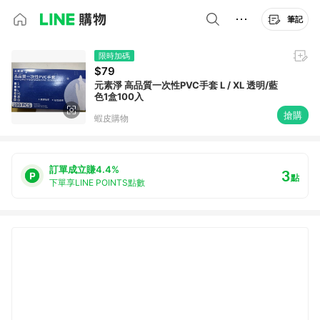
筆記
限時加碼
$79
元素淨 高品質一次性PVC手套 L / XL 透明/藍
色1盒100入
搶購
蝦皮購物
訂單成立賺4.4%
3
點
下單享LINE POINTS點數