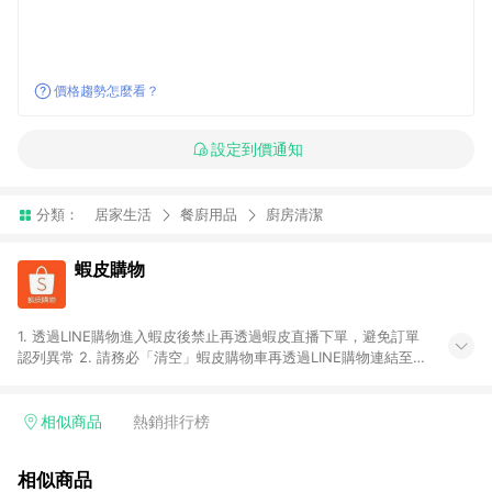
價格趨勢怎麼看？
設定到價通知
分類：
居家生活
餐廚用品
廚房清潔
蝦皮購物
1. 透過LINE購物進入蝦皮後禁止再透過蝦皮直播下單，避免訂單
認列異常 2. 請務必「清空」蝦皮購物車再透過LINE購物連結至蝦
皮商店進行購買 ；先把商品加入購物車，再從LINE購物連結至蝦
皮結帳，將無法獲得點數回饋。 3. 請避免連續下單，若您完成交
易後，想下第二張訂單，請重新從LINE購物連結至蝦皮商店進行
相似商品
熱銷排行榜
購買 4. 蝦皮購物之訂單適用於部分點數紅包，規範請依該紅包頁
說明為主。 5. 點數回饋將依照蝦皮提供扣除折價券、運費與蝦幣
相似商品
後之最終金額進行計算。 6. 用戶需於同一瀏覽器進行交易（若自