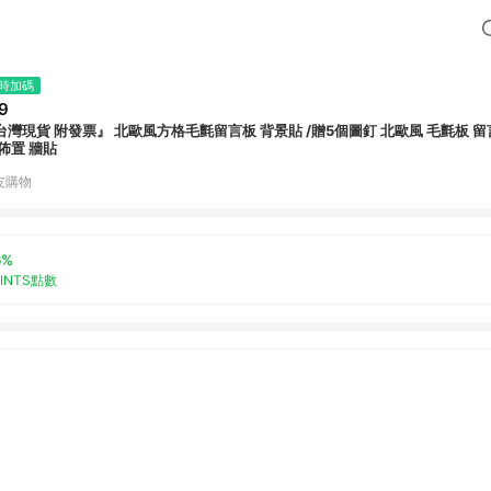
時加碼
9
台灣現貨 附發票』 北歐風方格毛氈留言板 背景貼 /贈5個圖釘 北歐風 毛氈板 留言
 佈置 牆貼
皮購物
6%
OINTS點數