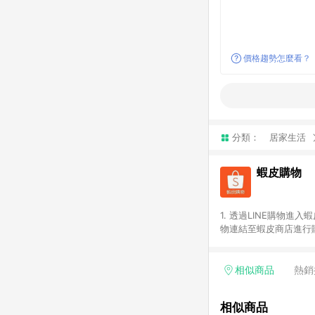
價格趨勢怎麼看？
分類：
居家生活
蝦皮購物
1. 透過LINE購物進
物連結至蝦皮商店進行購
連續下單，若您完成交易
部分點數紅包，規範請
計算。 6. 用戶需於同
相似商品
熱銷
分成不同筆訂單編號發送
便不同尺寸規格)，皆會
相似商品
後續七天內未透過其他