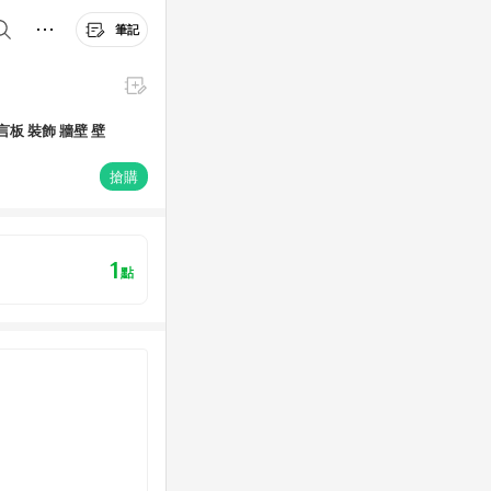
筆記
板 裝飾 牆壁 壁
搶購
1
點