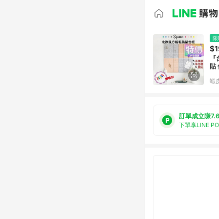
限
$1
『
貼
蝦
訂單成立賺7.
下單享LINE P