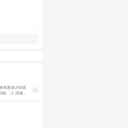
車再透過LINE購
。 3. 請避免
購物之訂單適用於
後之最終金額進行
或付款方式，將拆
同一商品品項(即
ID進行綁定，若
LINE用戶導