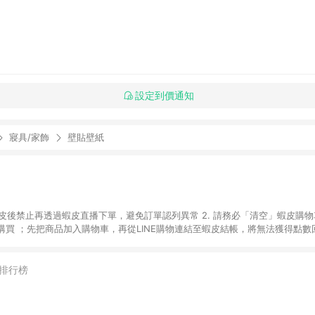
設定到價通知
寢具/家飾
壁貼壁紙
入蝦皮後禁止再透過蝦皮直播下單，避免訂單認列異常 2. 請務必「清空」蝦皮購物
買 ；先把商品加入購物車，再從LINE購物連結至蝦皮結帳，將無法獲得點數回饋
後，想下第二張訂單，請重新從LINE購物連結至蝦皮商店進行購買 4. 蝦皮
依該紅包頁說明為主。 5. 點數回饋將依照蝦皮提供扣除折價券、運費與蝦幣
一瀏覽器進行交易（若自動跳轉 APP，請在 APP交易）。 7. 若使用不同物流
排行榜
通知。 8. 若使用折價券折抵，可能會有攤提折抵導致訂單金額些微落差 9. 
計入同一筆返點上限進行計算 10. 蝦皮會將LINE的導購跳轉紀錄與蝦皮的會員
媒體來源導入蝦皮官網，則七天內於該蝦皮帳號下訂的首筆訂單會被蝦皮認列為該