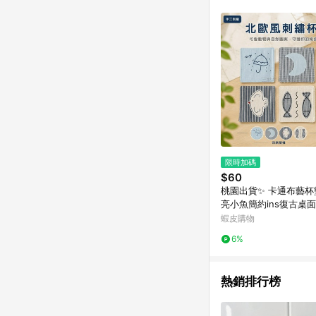
購跳轉時所成立之訂單。
知，亦可能無法收到點數，
指定之途徑及方式完成
單日期+60天以內進行
單記錄，如於LINE購
事項] 1.如導購途中用戶由
購買過程中關閉蝦皮APP，則
蝦皮商城將商品加入購物車
自 2018/10/24 起購買蝦皮拍賣商品，不符合
合贈點資格 6.若因系統異常無法追蹤訂單，致使消費者無接收到點數回饋，蝦皮保有更改條款與法律追訴之權利 7.
LINE購物商品價格若
蝦皮系統盼為最終判定
限時加碼
$60
桃園出貨✨ 卡通布藝杯
亮小魚簡約ins復古桌面
常用品刺繡杯墊
蝦皮購物
6%
熱銷排行榜