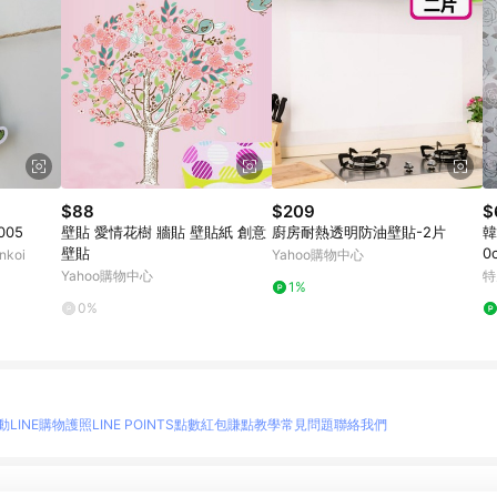
$88
$209
$
005
壁貼 愛情花樹 牆貼 壁貼紙 創意
廚房耐熱透明防油壁貼-2片
韓
壁貼
0
koi
Yahoo購物中心
Yahoo購物中心
特
1%
0%
動
LINE購物護照
LINE POINTS點數紅包
賺點教學
常見問題
聯絡我們