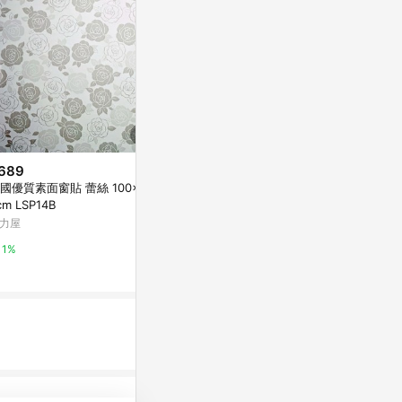
689
限時加碼
限時加碼
國優質素面窗貼 蕾絲 100x20
$59
$1
cm LSP14B
🥇買4送1【可超取】支持客製 靜
售後補單鏈接 
力屋
電玻璃貼 加厚玻璃貼紙 遮光窗戶
專用 需附運
貼紙 防窺透光玻璃貼紙 透光不透
蝦皮購物
蝦皮購物
1%
明 窗花貼紙 窗戶防窺
5.6%
4%