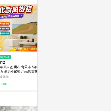
無法收到導購通
數回饋資格：使用非
爭議，請務必於訂
LINE購物訂
件。 [注意
 回饋 2.若
s 回饋 4.
. 實際回饋，依
限時加碼
限時加碼
限時加碼
112
$25
$239
歐風掛毯 掛布 背景布 裝飾布
現貨 假睫毛 下睫毛 免膠假睫毛
【小麋鹿】方款
布 簡約小眾藝術ins臥室藝術
免膠下睫毛 自然仿真假睫毛 自黏
泊爾 100%
景布背景墻裝飾掛布客廳書房
下睫毛 媽生感 透明細梗 免膠自
熱墊 居家廚房
皮購物
蝦皮購物
蝦皮購物
布掛毯 居家裝飾 臥室裝扮
粘 分段式 自然下睫毛
8.8%
2.4%
5.2%