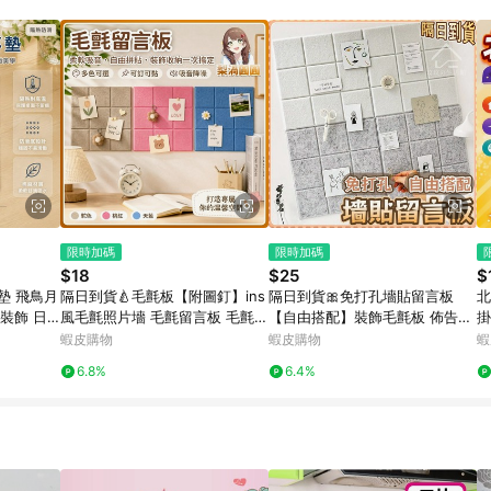
 11. 若同一用戶使用一個以上蝦皮帳號透過LINE購物進行導購，將可能導致
再請留意。 13. 請注意以下行為將可能導致無法取得 LINE POINTS 點
交易，或經由蝦皮系統判斷點擊路徑不符合回饋資格或規則者。 14. 若有贈點
洽詢確認；超過60天(含)以上進行申訴，恕無法贈點回饋。需檢附蝦皮訂單完成、
物訂單紀錄已呈現：「非本次前往蝦皮商店之品項，不符合回饋資格」，則不受理此案
網頁版(電腦版/手機版網頁)切換為 App 會造成追蹤中斷而無法進行 LINE Points
需重新透過LINE購物前往蝦皮商城，否則無法進行LINE POINTS 回饋。 3.如用戶先前往
，後續透過LINE購物前往至蝦皮商城將購物車結清，此方案將不列入 LINE Point
贈點資格 5. 透過LINE購物購買蝦皮站上「蝦皮推廣服務」之商品，不符
與蝦皮賣場實際價格有異，以蝦皮賣場價格為準 8. 使用代繳服務不具贈點資格 9
標準
限時加碼
限時加碼
$18
$25
$
墊 飛鳥月
隔日到貨🍐毛氈板【附圖釘】ins
隔日到貨🎀免打孔墻貼留言板
北
裝飾 日
風毛氈照片墻 毛氈留言板 毛氈牆
【自由搭配】裝飾毛氈板 佈告欄
掛
貼 牆壁裝飾 牆壁裝飾板 照片牆
毛氈展示板 毛氈隔音棉 隔音棉
背
蝦皮購物
蝦皮購物
蝦
背景牆 幼兒園佈置
毛氈板 留言板 佈景貼 公告欄
畫
6.8%
6.4%