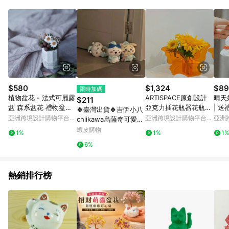
動跳轉 APP，請在 APP交易）。 7. 若使用不同物流或付款方式，
將拆分成不同筆訂單編號發送通知。 8. 若使用折價券折抵，可能
會有攤提折抵導致訂單金額些微落差 9. 同一商品品項(即便不同
尺寸規格)，皆會計入同一筆返點上限進行計算 10. 蝦皮會將LINE
的導購跳轉紀錄與蝦皮的會員ID進行綁定，若後續七天內未透過
其他媒體來源導入蝦皮官網，則七天內於該蝦皮帳號下訂的首筆
訂單會被蝦皮認列為該LINE用戶導購跳轉時所成立之訂單。 11.
若同一用戶使用一個以上蝦皮帳號透過LINE購物進行導購，將可
能導致無法收到導購通知，亦可能無法收到點數，再請留意。 13.
$580
$1,324
$89
限時加碼
請注意以下行為將可能導致無法取得 LINE POINTS 點數回饋資
植物盆花 - 法式可麗露
ARTISPACE原創設計
晴天娃
$211
格：使用非指定之途徑及方式完成交易，或經由蝦皮系統判斷點
盆 森系盆花 禮物盆花
亞克力插花瓶器花瓶擺
| 送
🍀臺灣出貨🍀吉伊小八
擊路徑不符合回饋資格或規則者。 14. 若有贈點爭議，請務必於
(附手寫英文祝福卡)
件
亞洲跨境設計購物平台
亞洲跨境設計購物平台
亞洲
chiikawa烏薩奇可愛睡
訂單日期+60天以內進行洽詢確認；超過60天(含)以上進行申
Pinkoi
Pinkoi
Pinko
衣係列毛絨公仔玩偶娃
蝦皮購物
訴，恕無法贈點回饋。需檢附蝦皮訂單完成、LINE購物訂單記
1%
1%
1
娃禮物
錄，如於LINE購物訂單紀錄已呈現：「非本次前往蝦皮商店之品
6%
項，不符合回饋資格」，則不受理此案件。 [注意事項] 1.如導購
途中用戶由網頁版(電腦版/手機版網頁)切換為 App 會造成追蹤中
斷而無法進行 LINE Points 回饋 2.若購買過程中關閉蝦皮APP，
熱銷排行榜
則需重新透過LINE購物前往蝦皮商城，否則無法進行LINE
POINTS 回饋。 3.如用戶先前往蝦皮商城將商品加入購物車，後
續透過LINE購物前往至蝦皮商城將購物車結清，此方案將不列入
LINE Points 回饋 4.自 2018/10/24 起購買蝦皮拍賣商品，不符
合贈點資格 5. 透過LINE購物購買蝦皮站上「蝦皮推廣服務」之商
品，不符合贈點資格 6.若因系統異常無法追蹤訂單，致使消費者