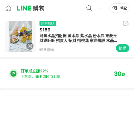
筆記
限時加碼
$189
能量水晶招財樹 黃水晶 紫水晶 粉水晶 東菱玉
財運旺旺 招貴人 招財 招桃花 家居擺設 水晶樹
招財擺件 水晶擺件
搶購
蝦皮購物
訂單成立賺22%
30
點
下單享LINE POINTS點數