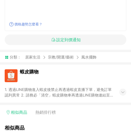
價格趨勢怎麼看？
設定到價通知
分類：
居家生活
宗教/開運/藝術
風水擺飾
蝦皮購物
1. 透過LINE購物進入蝦皮後禁止再透過蝦皮直播下單，避免訂單
認列異常 2. 請務必「清空」蝦皮購物車再透過LINE購物連結至蝦
皮商店進行購買 ；先把商品加入購物車，再從LINE購物連結至蝦
皮結帳，將無法獲得點數回饋。 3. 請避免連續下單，若您完成交
易後，想下第二張訂單，請重新從LINE購物連結至蝦皮商店進行
相似商品
熱銷排行榜
購買 4. 蝦皮購物之訂單適用於部分點數紅包，規範請依該紅包頁
說明為主。 5. 點數回饋將依照蝦皮提供扣除折價券、運費與蝦幣
相似商品
後之最終金額進行計算。 6. 用戶需於同一瀏覽器進行交易（若自