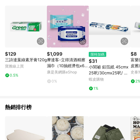
動跳轉 APP，請在 APP交易）。 7. 若使用不同物流或付款方式，
將拆分成不同筆訂單編號發送通知。 8. 若使用折價券折抵，可能
會有攤提折抵導致訂單金額些微落差 9. 同一商品品項(即便不同
尺寸規格)，皆會計入同一筆返點上限進行計算 10. 蝦皮會將LINE
的導購跳轉紀錄與蝦皮的會員ID進行綁定，若後續七天內未透過
其他媒體來源導入蝦皮官網，則七天內於該蝦皮帳號下訂的首筆
訂單會被蝦皮認列為該LINE用戶導購跳轉時所成立之訂單。 11.
若同一用戶使用一個以上蝦皮帳號透過LINE購物進行導購，將可
能導致無法收到導購通知，亦可能無法收到點數，再請留意。 13.
$129
$1,099
$8
限時加碼
請注意以下行為將可能導致無法取得 LINE POINTS 點數回饋資
三詩達葉綠素牙膏120g
摩達客-立得清酒精擦
富樂
$31
格：使用非指定之途徑及方式完成交易，或經由蝦皮系統判斷點
濕巾（10抽經濟包x6入
皮擦/
寶雅線上買
小閨祕 鋁箔紙 45cmx
擊路徑不符合回饋資格或規則者。 14. 若有贈點爭議，請務必於
＋90抽家庭號x3入）
標準
康是美網購eShop
史泰
25呎/30cmx25呎/ 萬
訂單日期+60天以內進行洽詢確認；超過60天(含)以上進行申
0.5%
清潔防疫好幫手 _廠商
用料理紙 30cmx5m
蝦皮購物
訴，恕無法贈點回饋。需檢附蝦皮訂單完成、LINE購物訂單記
0%
2
直送
錄，如於LINE購物訂單紀錄已呈現：「非本次前往蝦皮商店之品
1%
項，不符合回饋資格」，則不受理此案件。 [注意事項] 1.如導購
途中用戶由網頁版(電腦版/手機版網頁)切換為 App 會造成追蹤中
斷而無法進行 LINE Points 回饋 2.若購買過程中關閉蝦皮APP，
熱銷排行榜
則需重新透過LINE購物前往蝦皮商城，否則無法進行LINE
POINTS 回饋。 3.如用戶先前往蝦皮商城將商品加入購物車，後
續透過LINE購物前往至蝦皮商城將購物車結清，此方案將不列入
LINE Points 回饋 4.自 2018/10/24 起購買蝦皮拍賣商品，不符
合贈點資格 5. 透過LINE購物購買蝦皮站上「蝦皮推廣服務」之商
品，不符合贈點資格 6.若因系統異常無法追蹤訂單，致使消費者