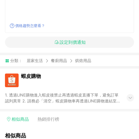
價格趨勢怎麼看？
設定到價通知
分類：
居家生活
餐廚用品
烘焙用品
蝦皮購物
1. 透過LINE購物進入蝦皮後禁止再透過蝦皮直播下單，避免訂單
認列異常 2. 請務必「清空」蝦皮購物車再透過LINE購物連結至蝦
皮商店進行購買 ；先把商品加入購物車，再從LINE購物連結至蝦
皮結帳，將無法獲得點數回饋。 3. 請避免連續下單，若您完成交
易後，想下第二張訂單，請重新從LINE購物連結至蝦皮商店進行
相似商品
熱銷排行榜
購買 4. 蝦皮購物之訂單適用於部分點數紅包，規範請依該紅包頁
說明為主。 5. 點數回饋將依照蝦皮提供扣除折價券、運費與蝦幣
相似商品
後之最終金額進行計算。 6. 用戶需於同一瀏覽器進行交易（若自