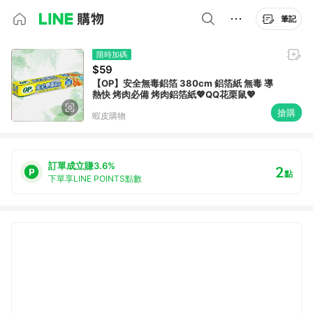
筆記
限時加碼
$59
【OP】安全無毒鋁箔 380cm 鋁箔紙 無毒 導
熱快 烤肉必備 烤肉鋁箔紙💖QQ花栗鼠💖
搶購
蝦皮購物
訂單成立賺3.6%
2
點
下單享LINE POINTS點數