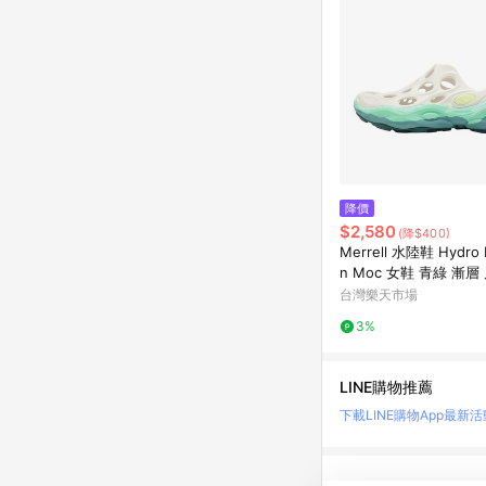
降價
$2,580
(降$400)
Merrell 水陸鞋 Hydro 
n Moc 女鞋 青綠 漸層
溪鞋 ML00003584
台灣樂天市場
3%
LINE購物推薦
下載LINE購物App
最新活