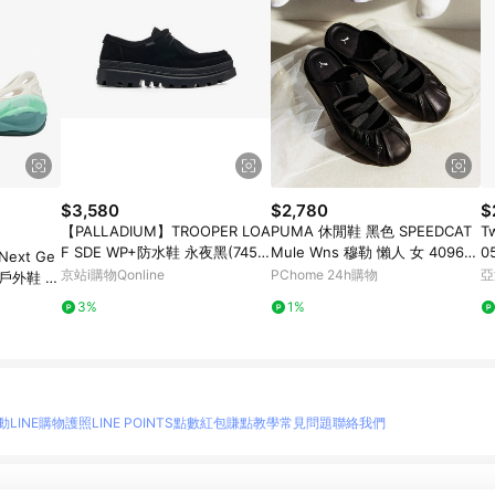
$3,580
$2,780
$
【PALLADIUM】TROOPER LOA
PUMA 休閒鞋 黑色 SPEEDCAT
T
F SDE WP+防水鞋 永夜黑(7459
Mule Wns 穆勒 懶人 女 409618
0
Next Ge
1-008)
01
京站i購物Qonline
PChome 24h購物
亞
 戶外鞋 溯
3%
1%
動
LINE購物護照
LINE POINTS點數紅包
賺點教學
常見問題
聯絡我們