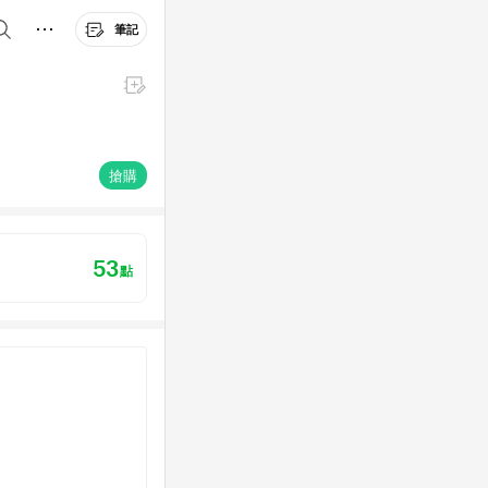
筆記
搶購
53
點