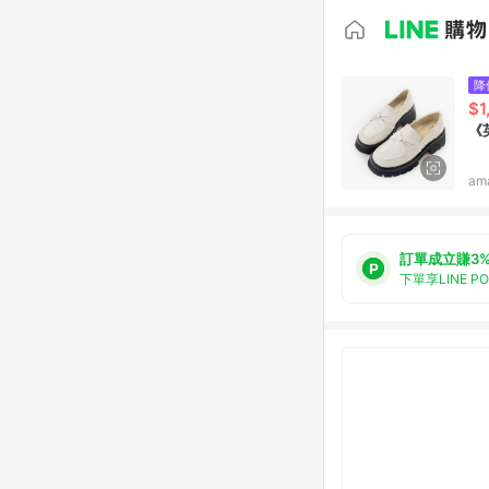
降
$1
《
am
訂單成立賺3
下單享LINE P