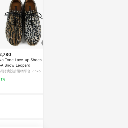
2,780
降價
wo Tone Lace-up Shoes M11
$1,690
$2,380
(雙重省
(降$1,600)
5A Snow Leopard
女款白色DW
軟實力 經典學院風超輕量厚彈瑪
洲跨境設計購物平台 Pinkoi
2B7UR
莉珍運動鞋 灰 (5M3135)
The North Fac
FAIR LADY & FANCY EVA
1%
15%
5%