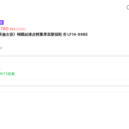
價
,780
(降$2,000)
英倫女孩》蝴蝶結漆皮輕量厚底樂福鞋 杏 LF14-99BE
ai
%
OINTS點數