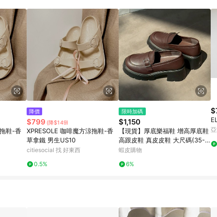
$
降價
限時加碼
E
$799
$1,150
(降$149)
亞
涼拖鞋-香
XPRESOLE 咖啡魔方涼拖鞋-香
【現貨】厚底樂福鞋 增高厚底鞋
草拿鐵 男生US10
高跟皮鞋 真皮皮鞋 大尺碼(35-4
3) 樂福跟鞋 黑色皮鞋 女鞋皮鞋
citiesocial 找 好東西
蝦皮購物
G105
0.5%
6%