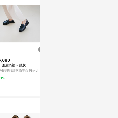
7,680
降價
降價
L 佩尼樂福 - 鐵灰
$2,380
$799
(降$1,600)
(降$149
洲跨境設計購物平台 Pinkoi
小時光 復古雙C漆皮厚底樂福鞋
XPRESOLE
酒紅 (552977)
草拿鐵 男生U
1%
FAIR LADY & FANCY EVA
citiesocial 
5%
0.5%