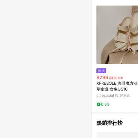
降價
$799
(降$149)
XPRESOLE 咖啡魔方
草拿鐵 女生US10
citiesocial 找 好東西
0.5%
熱銷排行榜