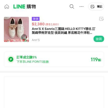
筆記
降價
$2,380
(降$2,600)
Ann’S X Sanrio三麗鷗 HELLO KITTY聯名 訂
製織帶兩穿造型 後跟刺繡 厚底雕花牛津鞋
6cm-米白
搶購
Ann'S
訂單成立賺5%
119
點
下單享LINE POINTS點數