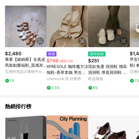
$2,480
$1,
降價
限時加碼
畢業【維納斯】全真皮
早安
$799
$251
(降$149)
馬銜釦樂福鞋_質感灰 |
楦)
XPRESOLE 咖啡魔方涼
現款免運 洞洞鞋 增高
手工訂製 | MIT大尺
- 白
亞洲跨境設計購物平台
亞洲
拖鞋-香草拿鐵 男生US
洞洞鞋 厚底洞洞鞋 百
Pinkoi
Pinko
10
搭ins風綁帶洞洞鞋女
citiesocial 找 好東西
蝦皮購物
1%
1
厚底增高7cm涼拖女夏
0.5%
8%
外穿新款包頭涼鞋G
熱銷排行榜