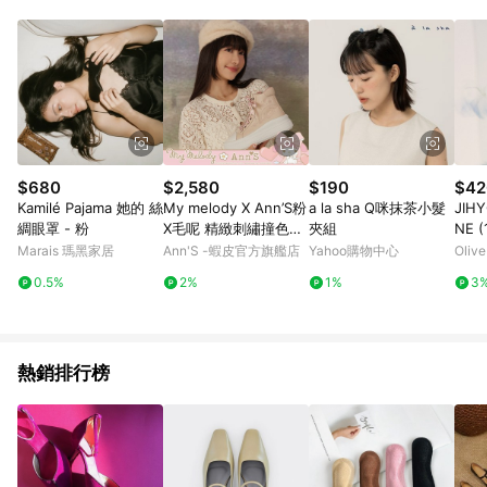
$680
$2,580
$190
$42
Kamilé Pajama 她的 絲
My melody X Ann’S粉
a la sha Q咪抹茶小髮
JIHY
綢眼罩 - 粉
X毛呢 精緻刺繡撞色高
夾組
NE (
筒鞋(附美樂蒂鞋帶)5.5
M) (
Marais 瑪黑家居
Ann'S -蝦皮官方旗艦店
Yahoo購物中心
Oliv
cm-粉
0.5%
2%
1%
3
熱銷排行榜