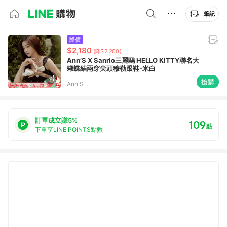
筆記
降價
$2,180
(降$2,200)
Ann’S X Sanrio三麗鷗 HELLO KITTY聯名大
蝴蝶結兩穿尖頭穆勒跟鞋-米白
搶購
Ann'S
訂單成立賺5%
109
點
下單享LINE POINTS點數