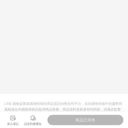
LINE 購物是匯集購物情報與商品資訊的整合性平台，並依購物情報中的趨勢與
風格做合作網路商家的延伸商品推薦，商品資料更新會有時間差，請務必點擊
商品至各合作網路商家，確認現售價與購物條件，一切資訊以合作廠商網頁為
商品已停售
準。
加入筆記
設定到價通知