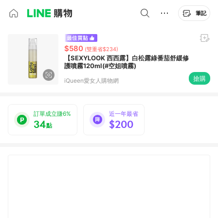
筆記
$580
(雙重省$234)
【SEXYLOOK 西西露】白松露綠番茄舒緩修
護噴霧120ml(#空姐噴霧)
搶購
iQueen愛女人購物網
訂單成立賺6%
近一年最省
34
$200
點