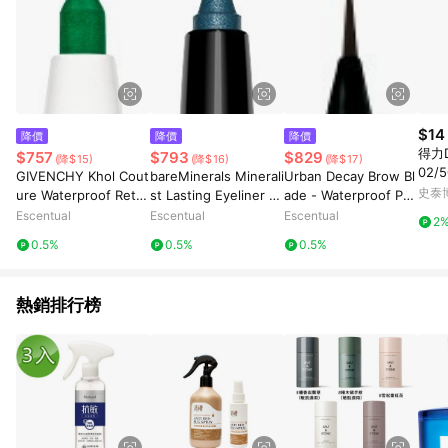
$14
降價
降價
降價
得力D
$757
$793
$829
(降$15)
(降$16)
(降$17)
02/5
GIVENCHY Khol Cout
bareMinerals Minerali
Urban Decay Brow Bl
史泰
ure Waterproof Retra
st Lasting Eyeliner 0.
ade - Waterproof Pe
ctable Eyeliner 0.3g
35g Aquamarine
ncil & Ink Stain 0.05
Escentual
Escentual
Escentual
2
05 - Jade
g/0.4ml Blackout
0.5%
0.5%
0.5%
熱銷排行榜