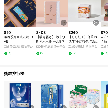
$50
$403
$260
$70
繽紛系列書籤磁鐵-LO
【暖胃驅寒】 炒米水
【可可紅玉】台茶18
自在
VE
即沖米水粉 一盒5包
號/紅玉紅茶包/似黑糖
卡麵
可可甜香氣
亞洲跨境設計購物平台
亞洲跨境設計購物平台
亞洲跨境設計購物平台
亞洲
Pinkoi
Pinkoi
Pinkoi
Pinko
1%
1%
1%
1
熱銷排行榜