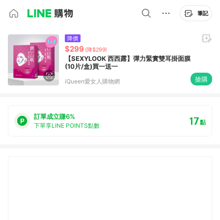
筆記
降價
$299
(降$299)
【SEXYLOOK 西西露】彈力緊實雙耳掛面膜
(10片/盒)買一送一
搶購
iQueen愛女人購物網
訂單成立賺6%
17
點
下單享LINE POINTS點數