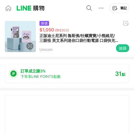
筆記
降價
$1,050
(降$300)
正版迪士尼系列 魯斯佛/牡蠣寶寶/小熊維尼/
三眼怪 英文系列迷你口袋行動電源 口袋快充
行動電源 大容量10000mAh PD快充 移動電
搶購
Unicorn
源 行動充 行充 充電器 充電寶 Unicorn 史迪奇
訂單成立賺3%
31
點
下單享LINE POINTS點數