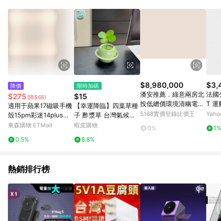
$8,980,000
$3,
降價
限時加碼
潘安推薦．綠意兩房北
法國公
$275
$15
(降$68)
投低總價環境清幽電梯
T 
適用于蘋果17磁吸手機
【幸運降臨】四葉草種
美宅｜台北市北投區溫
2色 
5168實價登錄比價王
Yah
殼15pm彩迷14plus雙
子 酢漿草 台灣氣候四
泉路
層p硅膠iphone16pro
季可種 陽台盆栽 辦公
東森購物 ETMall
蝦皮購物
0%
1
max軍旅保護套戰術防
室小物 招好運 送人自
0.5%
8.8%
摔高級耐用磨軍事風m
用兩相宜
agsafe
熱銷排行榜