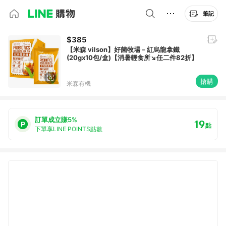
筆記
$385
【米森 vilson】好菌牧場－紅烏龍拿鐵
(20gx10包/盒)【消暑輕食所↘任二件82折】
搶購
米森有機
訂單成立賺5%
19
點
下單享LINE POINTS點數