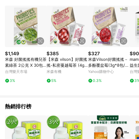
$1,149
$385
$327
$90
米森 好菌搖搖有機兒茶
【米森 vilson】好菌搖
米森Vilson好菌搖搖－
mam
素綠茶 2公克 X 30包
搖-私密蔓越莓茶 (4gx
多酚覆盆莓(3g*8包/
益生
入(2組)
10包/盒)【消暑輕食所
盒)
婦幼
台灣樂天市場
米森有機
Yahoo購物中心
台灣
↘任二件82折】
3%
5%
0.3%
3
熱銷排行榜