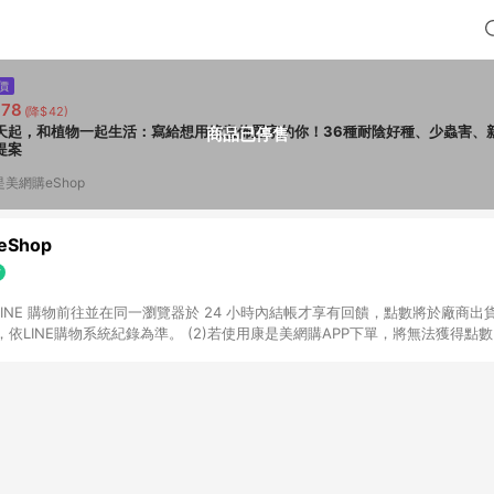
價
378
(降$42)
天起，和植物一起生活：寫給想用綠意佈置家的你！36種耐陰好種、少蟲害、
商品已停售
提案
是美網購eShop
Shop
過 LINE 購物前往並在同一瀏覽器於 24 小時內結帳才享有回饋，點數將於廠商出貨
依LINE購物系統紀錄為準。 (2)若使用康是美網購APP下單，將無法獲得點數回饋
黃金鑽飾/精品相關/3C數位(含周邊)/家電視聽/運動戶外/母嬰用品​ -統一時代
指定商品​ (4)符合LINE POINTS回饋資格之訂單及各商品之「LINE回饋%」
官方帳號訊息通知。亦可於LINE購物網站或APP中的「我的訂單」頁面查詢，請依
(5)LINE購物設有「單一商品最高回饋點數」機制 (部分時段開放「回饋無上限
請依訂單成立當下LINE購物的回饋機制為準。