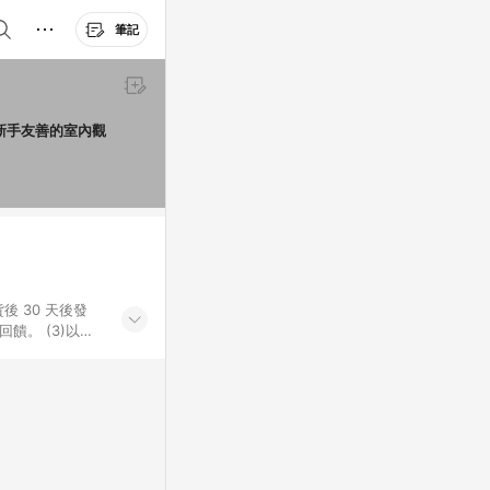
筆記
新手友善的室內觀
後 30 天後發
。​ (3)以下
百貨/夢時代部分商
，將於訂單成立後由
LINE購物網站
」)，以同一訂單中