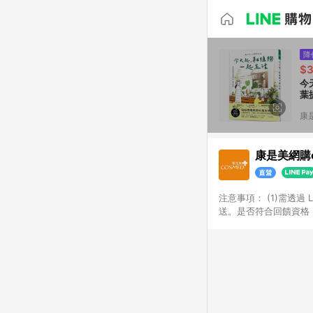
降
$
今
葉
康
康是美網購e
注意事項：​ (1)需透
送。​是否符合回饋資格，
品類商品均無回饋：​ -
品​ -博客來商品及其他
「LINE購物通知」之
訂單成立通知為準。​​ 
同一商品不論件數計算，