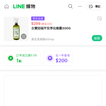
筆記
歷史低價
$299
(降$200)
古寶招福平安淨化噴霧300G
搶購
康是美網購eShop
訂單成立賺0.5%
近一年最省
1
$200
點