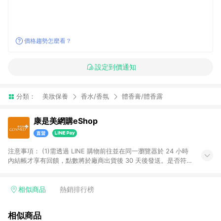
價格趨勢怎麼看？
設定到價通知
分類：
美妝保養
香水/香氛
體香膏/體香露
康是美網購eShop
注意事項：​ (1)需透過 LINE 購物前往並在同一瀏覽器於 24 小時
內結帳才享有回饋，點數將於廠商出貨後 30 天後發送。​是否符
合回饋資格，依LINE購物系統紀錄為準。 (2)若使用康是美網購
APP下單，將無法獲得點數回饋。​ (3)以下品類商品均無回饋：​ -
黃金鑽飾/精品相關/3C數位(含周邊)/家電視聽/運動戶外/母嬰用
相似商品
熱銷排行榜
品​ -統一時代百貨/夢時代部分商品​ -博客來商品及其他指定商品​
(4)符合LINE POINTS回饋資格之訂單及各商品之「LINE回
相似商品
饋%」，將於訂單成立後由「LINE購物通知」之官方帳號訊息通