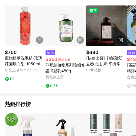
知。亦可於LINE購物網站或APP中的「我的訂單」頁面查詢，請
依LINE購物網站訂單成立通知為準。​​ (5)LINE購物設有「單一商
品最高回饋點數」機制 (部分時段開放「回饋無上限」)，以同一
訂單中同一商品不論件數計算，請依訂單成立當下LINE購物的回
饋機制為準。
$700
$690
降價
降價
寵物植萃洗毛精-玫瑰
[快速出貨]【榆端鏡】
$350
$43
(降$49)
莊園煥白型-1050ml
立春 油甘果 平衡修護
菲那絲植物系列強韌修
招福
沐浴精 (450ML)
新光三越skm online
LINE禮物
護潤髮乳480g
精露4
g（
寶雅線上買
古寶
1%
0.5%
0
熱銷排行榜