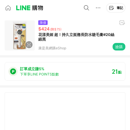
筆記
降價
$424
(降$75)
花漾美姬 超！持久立挺翹長防水睫毛膏#20絲
緞黑
搶購
康是美網購eShop
訂單成立賺5%
21
點
下單享LINE POINTS點數