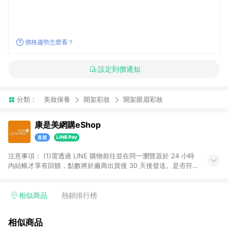
價格趨勢怎麼看？
設定到價通知
分類：
美妝保養
開架彩妝
開架眼眉彩妝
康是美網購eShop
注意事項：​ (1)需透過 LINE 購物前往並在同一瀏覽器於 24 小時
內結帳才享有回饋，點數將於廠商出貨後 30 天後發送。​是否符
合回饋資格，依LINE購物系統紀錄為準。 (2)若使用康是美網購
APP下單，將無法獲得點數回饋。​ (3)以下品類商品均無回饋：​ -
黃金鑽飾/精品相關/3C數位(含周邊)/家電視聽/運動戶外/母嬰用
相似商品
熱銷排行榜
品​ -統一時代百貨/夢時代部分商品​ -博客來商品及其他指定商品​
(4)符合LINE POINTS回饋資格之訂單及各商品之「LINE回
相似商品
饋%」，將於訂單成立後由「LINE購物通知」之官方帳號訊息通