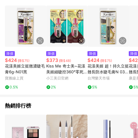
知。亦可於LINE購物網站或APP中的「我的訂單」頁面查詢，請
依LINE購物網站訂單成立通知為準。​​ (5)LINE購物設有「單一商
品最高回饋點數」機制 (部分時段開放「回饋無上限」)，以同一
訂單中同一商品不論件數計算，請依訂單成立當下LINE購物的回
饋機制為準。
降價
降價
降價
降價
$424
$373
$424
$42
(降$75)
(降$48)
(降$75)
花漾美姬立挺翹濃睫毛
Kiss Me 奇士美~花漾
花漾美姬 超！持久立挺
花漾
膏6g-N01黑
美姬細睫控360°零死角
翹長防水睫毛膏N 03灰
翹長
睫毛膏(4.5g) 款式可選
黑棕
黑棕
寶雅線上買
小三美日官網
台灣樂天市場
康是美
0.5%
2%
5%
5
熱銷排行榜