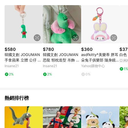
知。亦可於LINE購物網站或APP中的「我的訂單」頁面查詢，請
依LINE購物網站訂單成立通知為準。​​ (5)LINE購物設有「單一商
品最高回饋點數」機制 (部分時段開放「回饋無上限」)，以同一
訂單中同一商品不論件數計算，請依訂單成立當下LINE購物的回
饋機制為準。
$580
$780
$360
$37
韓國文創 JOGUMAN
韓國文創 JOGUMAN
asdfkitty*美樂蒂 胖耳
白色 
手拿蘋果 立體 公仔 鑰
恐龍 頸枕造型 吊飾 絨
朵兔子俱樂部 隨身鏡子
亞洲
匙圈 吊飾
毛玩具 韓國代購
鑰匙圈 吊飾 掛飾-日本
Pinko
Insane21
Insane21
Yahoo購物中心
1
正版商品
2%
2%
0%
熱銷排行榜