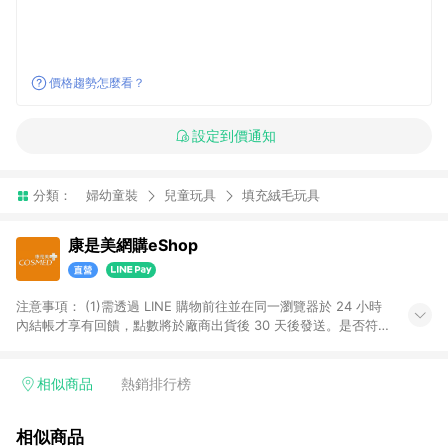
價格趨勢怎麼看？
設定到價通知
分類：
婦幼童裝
兒童玩具
填充絨毛玩具
康是美網購eShop
注意事項：​ (1)需透過 LINE 購物前往並在同一瀏覽器於 24 小時
內結帳才享有回饋，點數將於廠商出貨後 30 天後發送。​是否符
合回饋資格，依LINE購物系統紀錄為準。 (2)若使用康是美網購
APP下單，將無法獲得點數回饋。​ (3)以下品類商品均無回饋：​ -
黃金鑽飾/精品相關/3C數位(含周邊)/家電視聽/運動戶外/母嬰用
相似商品
熱銷排行榜
品​ -統一時代百貨/夢時代部分商品​ -博客來商品及其他指定商品​
(4)符合LINE POINTS回饋資格之訂單及各商品之「LINE回
相似商品
饋%」，將於訂單成立後由「LINE購物通知」之官方帳號訊息通