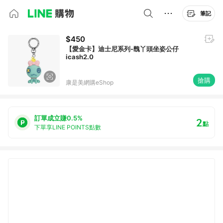
筆記
$450
【愛金卡】迪士尼系列-醜丫頭坐姿公仔
icash2.0
搶購
康是美網購eShop
訂單成立賺0.5%
2
點
下單享LINE POINTS點數