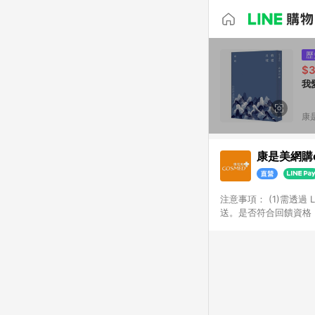
歷
$
我
康
康是美網購e
注意事項：​ (1)需透
送。​是否符合回饋資格，
品類商品均無回饋：​ -
品​ -博客來商品及其他
「LINE購物通知」之
訂單成立通知為準。​​ 
同一商品不論件數計算，