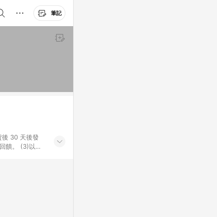
筆記
後 30 天後發
。​ (3)以下
百貨/夢時代部分商
，將於訂單成立後由
LINE購物網站
」)，以同一訂單中