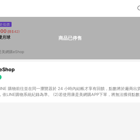
史低價
300
(降$42)
愛月球
商品已停售
是美網購eShop
Shop
過 LINE 購物前往並在同一瀏覽器於 24 小時內結帳才享有回饋，點數將於廠商出貨
依LINE購物系統紀錄為準。 (2)若使用康是美網購APP下單，將無法獲得點數回饋
黃金鑽飾/精品相關/3C數位(含周邊)/家電視聽/運動戶外/母嬰用品​ -統一時代
指定商品​ (4)符合LINE POINTS回饋資格之訂單及各商品之「LINE回饋%」
官方帳號訊息通知。亦可於LINE購物網站或APP中的「我的訂單」頁面查詢，請依
(5)LINE購物設有「單一商品最高回饋點數」機制 (部分時段開放「回饋無上限
請依訂單成立當下LINE購物的回饋機制為準。