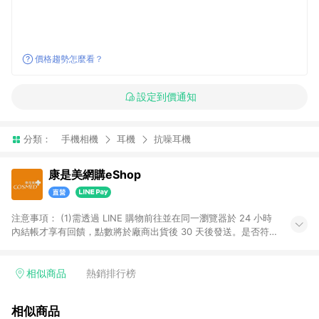
價格趨勢怎麼看？
設定到價通知
分類：
手機相機
耳機
抗噪耳機
康是美網購eShop
注意事項：​ (1)需透過 LINE 購物前往並在同一瀏覽器於 24 小時
內結帳才享有回饋，點數將於廠商出貨後 30 天後發送。​是否符
合回饋資格，依LINE購物系統紀錄為準。 (2)若使用康是美網購
APP下單，將無法獲得點數回饋。​ (3)以下品類商品均無回饋：​ -
黃金鑽飾/精品相關/3C數位(含周邊)/家電視聽/運動戶外/母嬰用
相似商品
熱銷排行榜
品​ -統一時代百貨/夢時代部分商品​ -博客來商品及其他指定商品​
(4)符合LINE POINTS回饋資格之訂單及各商品之「LINE回
相似商品
饋%」，將於訂單成立後由「LINE購物通知」之官方帳號訊息通