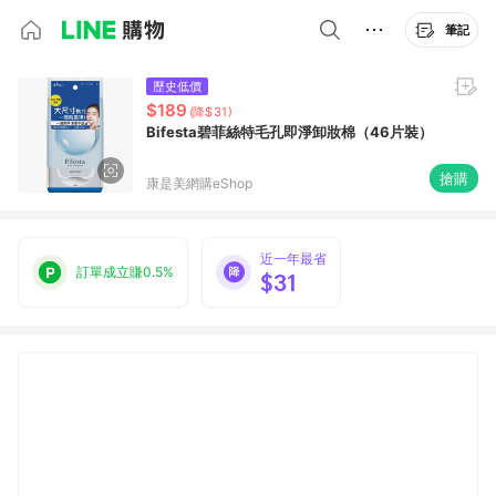
筆記
歷史低價
$189
(降$31)
Bifesta碧菲絲特毛孔即淨卸妝棉（46片裝）
搶購
康是美網購eShop
近一年最省
訂單成立賺0.5%
$31