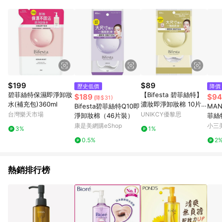
知。亦可於LINE購物網站或APP中的「我的訂單」頁面查詢，請
依LINE購物網站訂單成立通知為準。​​ (5)LINE購物設有「單一商
品最高回饋點數」機制 (部分時段開放「回饋無上限」)，以同一
訂單中同一商品不論件數計算，請依訂單成立當下LINE購物的回
饋機制為準。
$199
$89
歷史低價
降價
碧菲絲特保濕即淨卸妝
【Bifesta 碧菲絲特】
$189
$94
(降$31)
水(補充包)360ml
濃妝即淨卸妝棉 10片
Bifesta碧菲絲特Q10即
MAN
裝
台灣樂天市場
UNIKCY優黎思
淨卸妝棉（46片裝）
菲絲
棉(1
康是美網購eShop
小三
3%
1%
0.5%
2
熱銷排行榜