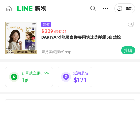
筆記
降價
$329
(降$121)
DARIYA 沙龍級白髮專用快速染髮霜5自然棕
搶購
康是美網購eShop
訂單成立賺0.5%
近期最省
1
$121
點