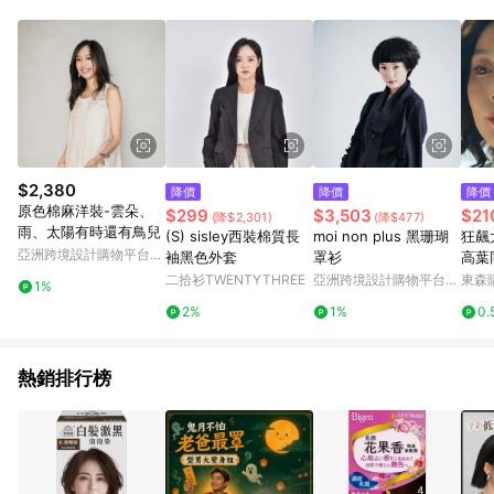
知。亦可於LINE購物網站或APP中的「我的訂單」頁面查詢，請
依LINE購物網站訂單成立通知為準。​​ (5)LINE購物設有「單一商
品最高回饋點數」機制 (部分時段開放「回饋無上限」)，以同一
訂單中同一商品不論件數計算，請依訂單成立當下LINE購物的回
饋機制為準。
$2,380
降價
降價
降價
原色棉麻洋裝-雲朵、
$299
$3,503
$21
(降$2,301)
(降$477)
雨、太陽有時還有鳥兒
(S) sisley西裝棉質長
moi non plus 黑珊瑚
狂飆
亞洲跨境設計購物平台
袖黑色外套
罩衫
高葉
Pinkoi
眾設
二拾衫TWENTYTHREE
亞洲跨境設計購物平台
東森購
1%
Pinkoi
2%
1%
0.
熱銷排行榜