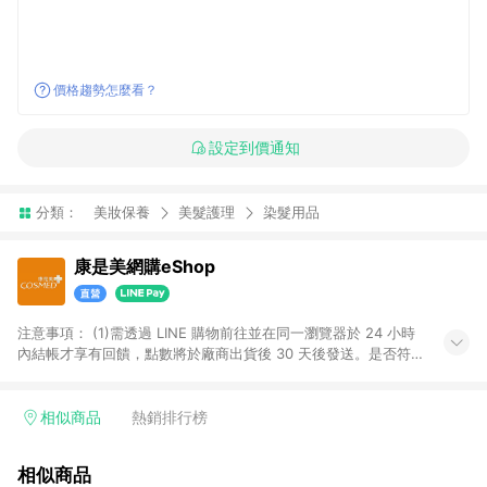
價格趨勢怎麼看？
設定到價通知
分類：
美妝保養
美髮護理
染髮用品
康是美網購eShop
注意事項：​ (1)需透過 LINE 購物前往並在同一瀏覽器於 24 小時
內結帳才享有回饋，點數將於廠商出貨後 30 天後發送。​是否符
合回饋資格，依LINE購物系統紀錄為準。 (2)若使用康是美網購
APP下單，將無法獲得點數回饋。​ (3)以下品類商品均無回饋：​ -
黃金鑽飾/精品相關/3C數位(含周邊)/家電視聽/運動戶外/母嬰用
相似商品
熱銷排行榜
品​ -統一時代百貨/夢時代部分商品​ -博客來商品及其他指定商品​
(4)符合LINE POINTS回饋資格之訂單及各商品之「LINE回
相似商品
饋%」，將於訂單成立後由「LINE購物通知」之官方帳號訊息通