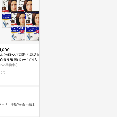
1,090
$169
$399
本DARIYA塔莉雅 沙龍級無味
美吾髮黑髮靈染髮筆(深咖啡)4g
Dariya沙
白髮染髮劑(多色任選4入)(MA
霜6黑褐棕
台灣樂天市場
341)
ahoo購物中心
PChome 24h
3%
0%
1%
注意＊＊＊郵局寄送－基本