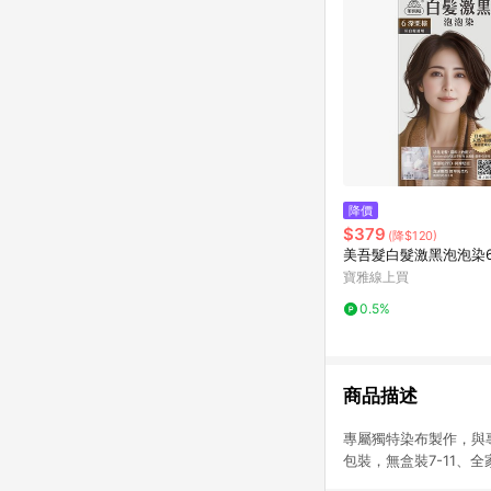
降價
$379
(降$120)
美吾髮白髮激黑泡泡染
寶雅線上買
0.5%
商品描述
專屬獨特染布製作，與專
包裝，無盒裝7-11、