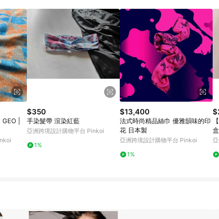
載 Pinkoi APP 後，需透過 LINE 購物前往 Pinkoi 頁面，方享導購資格
$350
$13,400
$
| GEO |
手染髮帶 渲染紅藍
法式時尚精品絲巾 優雅韻味的印
【
花 日本製
盒
亞洲跨境設計購物平台 Pinkoi
作
koi
亞洲跨境設計購物平台 Pinkoi
亞
1%
1%