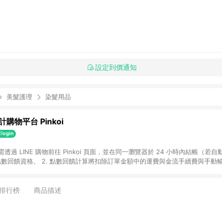
設定到價通知
美髮護理
染髮用品
購物平台 Pinkoi
 需透過 LINE 購物前往 Pinkoi 頁面，並在同一瀏覽器於 24 小時內結帳（若自
具點數回饋資格。 2. 點數回饋計算將扣除訂單金額中的運費與金流手續費與手動
點數回饋訂單不得享有 Pinkoi 站方優惠，例如首購優惠，P coins，全站(不包含
E 購物連結到 Pinkoi 以外之網站購買之商品不具贈點資格。 5. 取消訂單或退貨
APP 請更新至Android v4.6.0 / iOS v4.1.5 以上才具贈點資格。 7. 點
排行榜
商品描述
資商品，禮物卡，開館保證金，補運費，攤位費等不具贈點資格。 9. LINE 購物
inkoi 商品資訊頁及購物車不符，以 Pinkoi 購物商品資訊頁及購物車標示為準。
明為準。 11. 若於 LINE 購物前往 Pinkoi 頁面後才首次下載 Pinkoi A