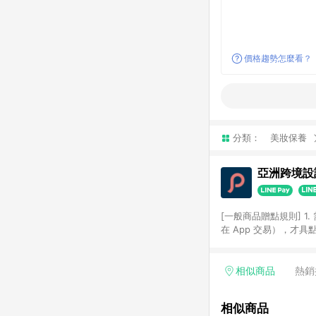
價格趨勢怎麼看？
分類：
美妝保養
亞洲跨境設計
[一般商品贈點規則] 1.
在 App 交易），才
扣。 3. LINE 購物
碼)。 4. 透過 LIN
格，部分退款不在此限。 6. 
相似商品
熱銷
後發送。 8. 群眾募
顏色、價位、贈品如與 P
相似商品
使用規則請以點數紅包活動說