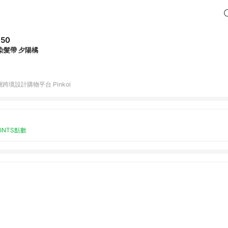
350
染髮帶 夕陽橘
跨境設計購物平台 Pinkoi
OINTS點數