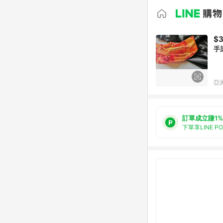
$
手
亞洲
訂單成立賺1%
下單享LINE P