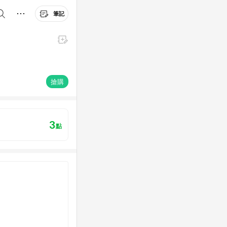
筆記
搶購
3
點