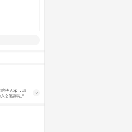
動跳轉 App ，請
輸入之優惠碼折
手動輸入之優惠
行為，不具贈點資
數將於出貨後 45 天
站上之商品規格、
 10. 點數紅包
PP 並完成訂單，不