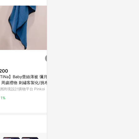
。
200
$1,726
限時加碼
TiNa】Baby蕾絲薄被 彌月禮
花瓣肩背包 (象牙白)
$278
 周歲禮物 刺繡客製化/挑布製
亞洲跨境設計購物平台 Pinkoi
隨性又百搭！
洲跨境設計購物平台 Pinkoi
衫 素t 大學t 
1%
重磅 T恤 薄
蝦皮購物
1%
可穿
6%