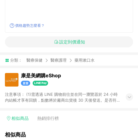
價格趨勢怎麼看？
設定到價通知
分類：
醫療保健
醫療護理
藥用漱口水
康是美網購eShop
注意事項：​ (1)需透過 LINE 購物前往並在同一瀏覽器於 24 小時
內結帳才享有回饋，點數將於廠商出貨後 30 天後發送。​是否符
合回饋資格，依LINE購物系統紀錄為準。 (2)若使用康是美網購
APP下單，將無法獲得點數回饋。​ (3)以下品類商品均無回饋：​ -
黃金鑽飾/精品相關/3C數位(含周邊)/家電視聽/運動戶外/母嬰用
相似商品
熱銷排行榜
品​ -統一時代百貨/夢時代部分商品​ -博客來商品及其他指定商品​
(4)符合LINE POINTS回饋資格之訂單及各商品之「LINE回
相似商品
饋%」，將於訂單成立後由「LINE購物通知」之官方帳號訊息通