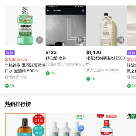
知。亦可於LINE購物網站或APP中的「我的訂單」頁面查詢，請
依LINE購物網站訂單成立通知為準。​​ (5)LINE購物設有「單一商
品最高回饋點數」機制 (部分時段開放「回饋無上限」)，以同一
訂單中同一商品不論件數計算，請依訂單成立當下LINE購物的回
饋機制為準。
$133
$1,420
降價
降價
點心紙 喼神
櫻花沐浴膠補充瓶500
$159
$1,1
(降$20)
ml
亞洲跨境設計購物平台
李施德霖 溫潤綠薄荷漱
靜謐
Pinkoi
新光三越skm online
口水 無酒精 500ml
風之
1%
岩》【
台灣樂天市場
璀璨
1%
0mL 
3%
2
熱銷排行榜