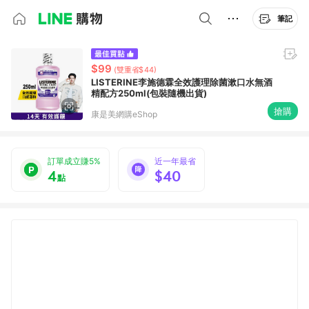
筆記
$99
(雙重省$44)
LISTERINE李施德霖全效護理除菌漱口水無酒
精配方250ml(包裝隨機出貨)
搶購
康是美網購eShop
訂單成立賺5%
近一年最省
4
$40
點