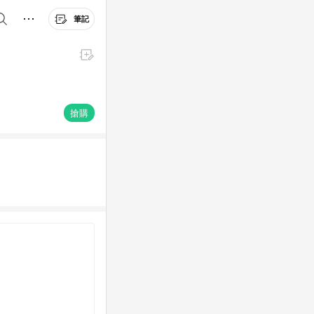
筆記
搶購