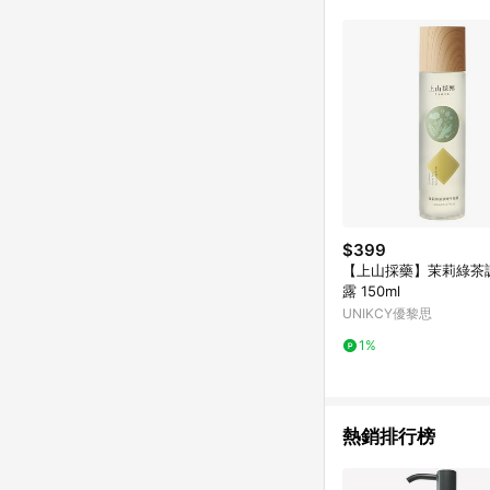
$399
【上山採藥】茉莉綠茶
露 150ml
UNIKCY優黎思
1%
熱銷排行榜