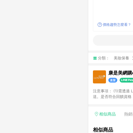
價格趨勢怎麼看？
分類：
美妝保養
康是美網購e
注意事項：​ (1)需透
送。​是否符合回饋資格，
品類商品均無回饋：​ -
品​ -博客來商品及其他
「LINE購物通知」之
相似商品
熱銷
訂單成立通知為準。​​ 
同一商品不論件數計算，
相似商品