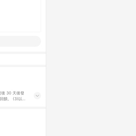
後 30 天後發
。​ (3)以下
百貨/夢時代部分商
，將於訂單成立後由
LINE購物網站
」)，以同一訂單中