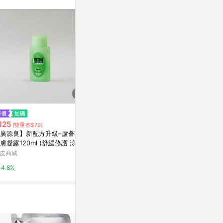
限時加碼
125
$199
$45
(雙重省$79)
(雙重省$
廣源良】新配方升級–蘆薈曬後
上山採藥茶樹
MOTO噴瓶60ml-耐酒精HDPE
膚凝露120ml (舒緩修護 涼感
50ml
寶雅線上買
後隨身瓶 出國必帶 曬傷)
皮商城
寶雅線上買
5%
4.8%
5%