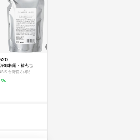
520
$295
$650
淨卸妝露 - 補充包
【日本KOSE】softymo 卸妝紙
淨透溫和卸妝露
巾 50枚入
妝不熏眼 洗
RBIS 台灣官方網站
PChome 24h購物
亞洲跨境設計購物
5%
1%
1%