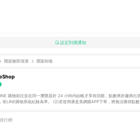
設定到價通知
開架臉部清潔
開架卸妝
Shop
過 LINE 購物前往並在同一瀏覽器於 24 小時內結帳才享有回饋，點數將於廠商出貨
依LINE購物系統紀錄為準。 (2)若使用康是美網購APP下單，將無法獲得點數回饋
黃金鑽飾/精品相關/3C數位(含周邊)/家電視聽/運動戶外/母嬰用品​ -統一時代
指定商品​ (4)符合LINE POINTS回饋資格之訂單及各商品之「LINE回饋%」
官方帳號訊息通知。亦可於LINE購物網站或APP中的「我的訂單」頁面查詢，請依
排行榜
(5)LINE購物設有「單一商品最高回饋點數」機制 (部分時段開放「回饋無上限
請依訂單成立當下LINE購物的回饋機制為準。