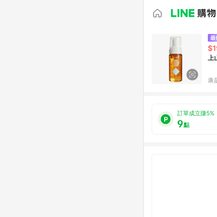
$1
上
康
訂單成立賺5%
9
點