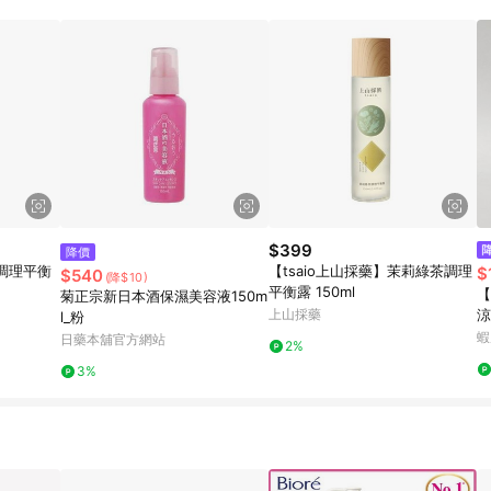
$399
降價
調理平衡
【tsaio上山採藥】茉莉綠茶調理
$
$540
(降$10)
平衡露 150ml
【
菊正宗新日本酒保濕美容液150m
上山採藥
涼
l_粉
曬
蝦
日藥本舖官方網站
2%
3%