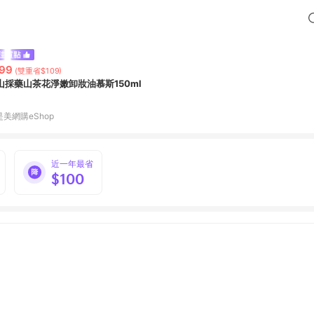
99
(雙重省$109)
山採藥山茶花淨嫩卸妝油慕斯150ml
是美網購eShop
近一年最省
$100