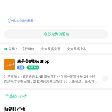
價格趨勢怎麼看？
設定到價通知
分類：
流行服飾
中大尺碼女裝
女大尺碼上衣
康是美網購eShop
注意事項：​ (1)需透過 LINE 購物前往並在同一瀏覽器於 24 小時
內結帳才享有回饋，點數將於廠商出貨後 30 天後發送。​是否符
合回饋資格，依LINE購物系統紀錄為準。 (2)若使用康是美網購
APP下單，將無法獲得點數回饋。​ (3)以下品類商品均無回饋：​ -
黃金鑽飾/精品相關/3C數位(含周邊)/家電視聽/運動戶外/母嬰用
熱銷排行榜
品​ -統一時代百貨/夢時代部分商品​ -博客來商品及其他指定商品​
(4)符合LINE POINTS回饋資格之訂單及各商品之「LINE回
熱銷排行榜
饋%」，將於訂單成立後由「LINE購物通知」之官方帳號訊息通