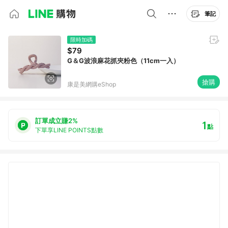
筆記
限時加碼
$79
G＆G波浪麻花抓夾粉色（11cm一入）
搶購
康是美網購eShop
訂單成立賺2%
1
點
下單享LINE POINTS點數