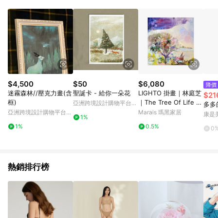
知。亦可於LINE購物網站或APP中的「我的訂單」頁面查詢，請
依LINE購物網站訂單成立通知為準。​​ (5)LINE購物設有「單一商
品最高回饋點數」機制 (部分時段開放「回饋無上限」)，以同一
訂單中同一商品不論件數計算，請依訂單成立當下LINE購物的回
饋機制為準。
$4,500
$50
$6,080
降價
迷霧森林//壓克力畫(含
聖誕卡 - 給你一朵花
LIGHTO 掛畫｜林庭芝
$21
框)
｜The Tree Of Life -
亞洲跨境設計購物平台
多多
黑色鋁框-60 x 60cm
Pinkoi
亞洲跨境設計購物平台
Marais 瑪黑家居
康是美
1%
Pinkoi
1%
0.5%
0
熱銷排行榜