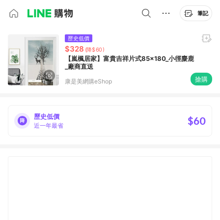
筆記
歷史低價
$328
(降$60)
【嵐楓居家】富貴吉祥片式85x180_小徑麋鹿
_廠商直送
搶購
康是美網購eShop
歷史低價
$60
近一年最省