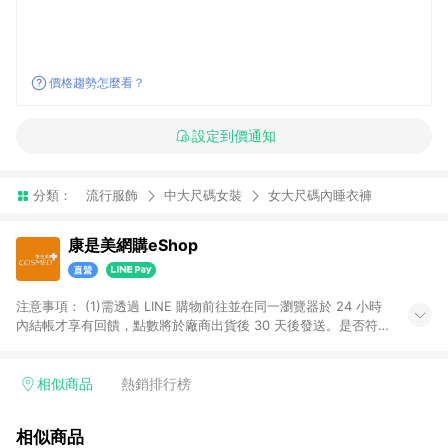
價格趨勢怎麼看？
設定到價通知
分類：
流行服飾
中大尺碼女裝
女大尺碼內睡衣褲
康是美網購eShop
注意事項：​ (1)需透過 LINE 購物前往並在同一瀏覽器於 24 小時
內結帳才享有回饋，點數將於廠商出貨後 30 天後發送。​是否符
合回饋資格，依LINE購物系統紀錄為準。 (2)若使用康是美網購
APP下單，將無法獲得點數回饋。​ (3)以下品類商品均無回饋：​ -
黃金鑽飾/精品相關/3C數位(含周邊)/家電視聽/運動戶外/母嬰用
相似商品
熱銷排行榜
品​ -統一時代百貨/夢時代部分商品​ -博客來商品及其他指定商品​
(4)符合LINE POINTS回饋資格之訂單及各商品之「LINE回
相似商品
饋%」，將於訂單成立後由「LINE購物通知」之官方帳號訊息通