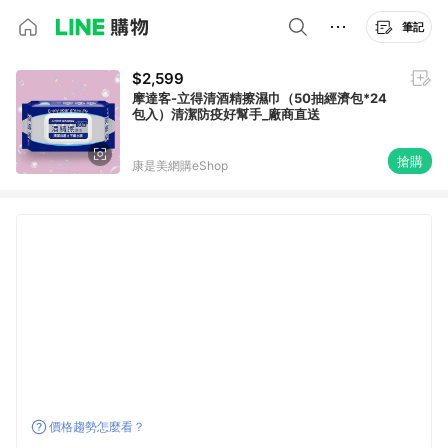
筆記
$2,599
摩達客-立得清酒精擦濕巾（50抽經濟包*24
包入）清潔防疫好幫手_廠商直送
搶購
康是美網購eShop
價格趨勢怎麼看？