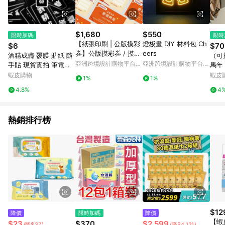
$1,680
$550
限時加碼
限時
【紙張印刷 | 公版摸彩
燈板畫 DIY 材料包 Ch
$6
$70
券】公版摸彩券 / 摸彩
eers
酒精成癮 覆膜 貼紙 隨
（可
券
亞洲跨境設計購物平台
亞洲跨境設計購物平台
手貼 現貨實拍 筆電貼
馬年
Pinkoi
Pinkoi
紙 銅板貼紙 SSS002_1
喝酒
蝦皮購物
蝦皮
1%
1%
6
喜 
4.8%
4
喝酒
熱銷排行榜
$12
降價
限時加碼
降價
【蝦皮
$23
$370
$2,599
(降$37)
(降$4,121)