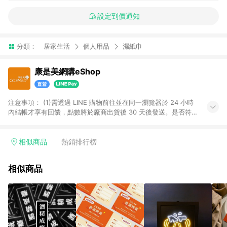
設定到價通知
分類：
居家生活
個人用品
濕紙巾
康是美網購eShop
注意事項：​ (1)需透過 LINE 購物前往並在同一瀏覽器於 24 小時
內結帳才享有回饋，點數將於廠商出貨後 30 天後發送。​是否符
合回饋資格，依LINE購物系統紀錄為準。 (2)若使用康是美網購
APP下單，將無法獲得點數回饋。​ (3)以下品類商品均無回饋：​ -
黃金鑽飾/精品相關/3C數位(含周邊)/家電視聽/運動戶外/母嬰用
相似商品
熱銷排行榜
品​ -統一時代百貨/夢時代部分商品​ -博客來商品及其他指定商品​
(4)符合LINE POINTS回饋資格之訂單及各商品之「LINE回
相似商品
饋%」，將於訂單成立後由「LINE購物通知」之官方帳號訊息通
知。亦可於LINE購物網站或APP中的「我的訂單」頁面查詢，請
依LINE購物網站訂單成立通知為準。​​ (5)LINE購物設有「單一商
品最高回饋點數」機制 (部分時段開放「回饋無上限」)，以同一
訂單中同一商品不論件數計算，請依訂單成立當下LINE購物的回
饋機制為準。