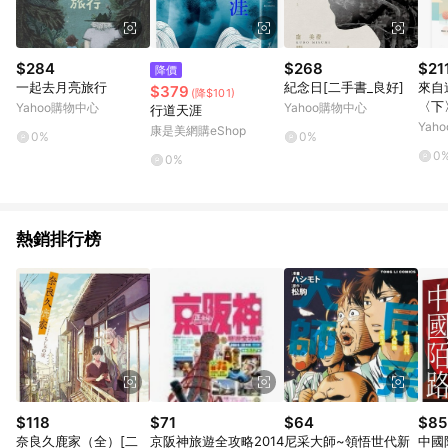
$284
$268
$21
降價
一起去月亮旅行
紀念日[二手書_良好]
來自
$379
(降$101)
〈下
Yahoo購物中心
Yahoo購物中心
行道天涯
Yah
康是美網購eShop
0%
0%
0
0%
熱銷排行榜
$118
$71
$64
$85
奈良久鹿家（全）[二
京阪神旅遊全攻略2014
尼采大師~領悟世代新
中國