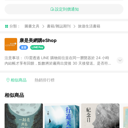
設定到價通知
分類：
圖書文具
書籍/雜誌期刊
旅遊生活書籍
康是美網購eShop
注意事項：​ (1)需透過 LINE 購物前往並在同一瀏覽器於 24 小時
內結帳才享有回饋，點數將於廠商出貨後 30 天後發送。​是否符
合回饋資格，依LINE購物系統紀錄為準。 (2)若使用康是美網購
APP下單，將無法獲得點數回饋。​ (3)以下品類商品均無回饋：​ -
黃金鑽飾/精品相關/3C數位(含周邊)/家電視聽/運動戶外/母嬰用
相似商品
熱銷排行榜
品​ -統一時代百貨/夢時代部分商品​ -博客來商品及其他指定商品​
(4)符合LINE POINTS回饋資格之訂單及各商品之「LINE回
相似商品
饋%」，將於訂單成立後由「LINE購物通知」之官方帳號訊息通
知。亦可於LINE購物網站或APP中的「我的訂單」頁面查詢，請
依LINE購物網站訂單成立通知為準。​​ (5)LINE購物設有「單一商
品最高回饋點數」機制 (部分時段開放「回饋無上限」)，以同一
訂單中同一商品不論件數計算，請依訂單成立當下LINE購物的回
饋機制為準。