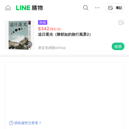
筆記
降價
$342
(降$38)
追日逐光（陳郁如的旅行風景2）
搶購
康是美網購eShop
價格趨勢怎麼看？