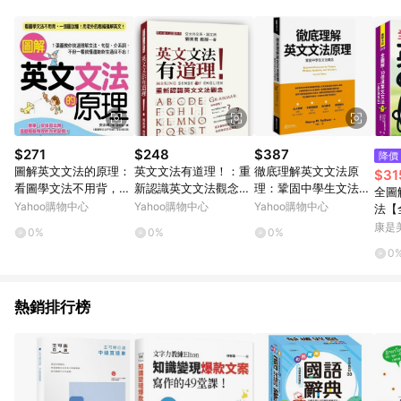
知。亦可於LINE購物網站或APP中的「我的訂單」頁面查詢，請
依LINE購物網站訂單成立通知為準。​​ (5)LINE購物設有「單一商
品最高回饋點數」機制 (部分時段開放「回饋無上限」)，以同一
訂單中同一商品不論件數計算，請依訂單成立當下LINE購物的回
饋機制為準。
$271
$248
$387
降價
圖解英文文法的原理：
英文文法有道理！：重
徹底理解英文文法原
$31
看圖學文法不用背，一
新認識英文文法觀念
理：鞏固中學生文法概
全圖
張圖就懂！用老外的思
[二手書_良好]
念
Yahoo購物中心
Yahoo購物中心
Yahoo購物中心
法【
維理解英文！[二手書_
康是美
0%
0%
0%
良好]
0
熱銷排行榜