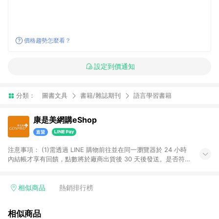
價格趨勢怎麼看？
設定到價通知
分類：
圖書文具
書籍/雜誌期刊
語言學習書籍
康是美網購eShop
注意事項：​ (1)需透過 LINE 購物前往並在同一瀏覽器於 24 小時
內結帳才享有回饋，點數將於廠商出貨後 30 天後發送。​是否符
合回饋資格，依LINE購物系統紀錄為準。 (2)若使用康是美網購
APP下單，將無法獲得點數回饋。​ (3)以下品類商品均無回饋：​ -
黃金鑽飾/精品相關/3C數位(含周邊)/家電視聽/運動戶外/母嬰用
相似商品
熱銷排行榜
品​ -統一時代百貨/夢時代部分商品​ -博客來商品及其他指定商品​
(4)符合LINE POINTS回饋資格之訂單及各商品之「LINE回
相似商品
饋%」，將於訂單成立後由「LINE購物通知」之官方帳號訊息通