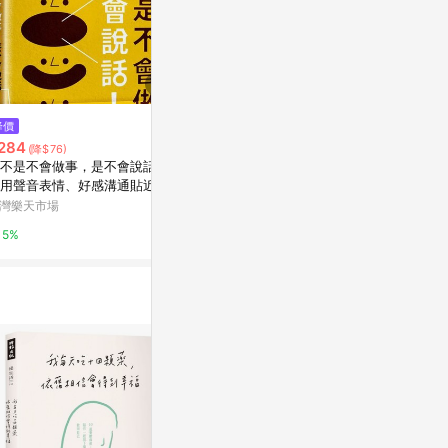
$66
$113
降價
誰說我不夠好：抓住否定自己的
你和我之間：
284
(降$76)
原因，找到肯定自己的方法[二手
不受傷，剛剛
不是不會做事，是不會說話：
書_良好]
良好]
Yahoo購物中心
Yahoo購物中
用聲音表情、好感溝通貼近人
，說話印象就是你的個人品牌
灣樂天市場
0%
0%
勢！【城邦讀書花園】
5%