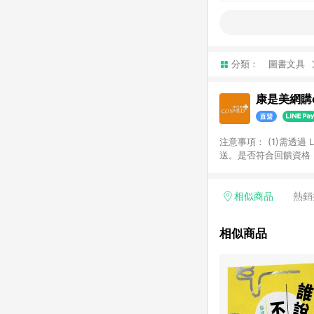
分類：
圖書文具
康是美網購e
注意事項：​ (1)需透
送。​是否符合回饋資格，
品類商品均無回饋：​ -
品​ -博客來商品及其他
「LINE購物通知」之
相似商品
熱銷
訂單成立通知為準。​​ 
同一商品不論件數計算，
相似商品