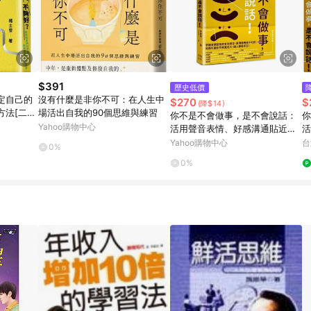
$391
歷史低價
定自己的
沒有什麼是非你不可：在人生中
$270
$
(降$14)
方法[二手
場活出自我的90個思維與練習
你不是不會做事，是不會說話：
你
Yahoo購物中心
活用聲音表情、好感溝通貼近人
活
心，說話印象就是你的個人
心
Yahoo購物中心
台
0%
優
0%