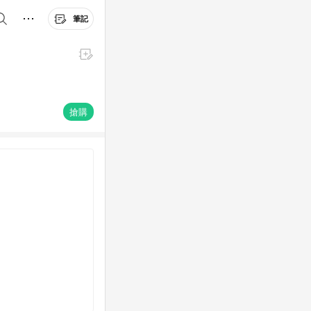
筆記
搶購