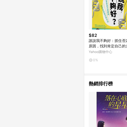
$82
誰說我不夠好：抓住否
原因，找到肯定自己的
書_良好]
Yahoo購物中心
0%
熱銷排行榜