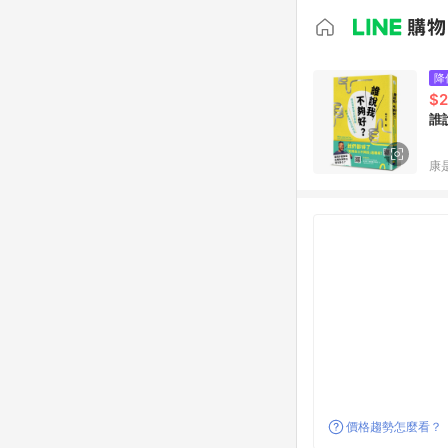
降
$2
誰
康
價格趨勢怎麼看？