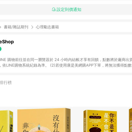
設定到價通知
書籍/雜誌期刊
心理勵志書籍
Shop
過 LINE 購物前往並在同一瀏覽器於 24 小時內結帳才享有回饋，點數將於廠商出貨
依LINE購物系統紀錄為準。 (2)若使用康是美網購APP下單，將無法獲得點數回饋
黃金鑽飾/精品相關/3C數位(含周邊)/家電視聽/運動戶外/母嬰用品​ -統一時代
指定商品​ (4)符合LINE POINTS回饋資格之訂單及各商品之「LINE回饋%」
官方帳號訊息通知。亦可於LINE購物網站或APP中的「我的訂單」頁面查詢，請依
排行榜
(5)LINE購物設有「單一商品最高回饋點數」機制 (部分時段開放「回饋無上限
請依訂單成立當下LINE購物的回饋機制為準。